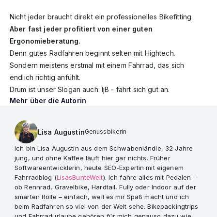
Nicht jeder braucht direkt ein professionelles Bikefitting.
Aber fast jeder profitiert von einer guten
Ergonomieberatung.
Denn gutes Radfahren beginnt selten mit Hightech.
Sondern meistens erstmal mit einem Fahrrad, das sich
endlich richtig anfühlt.
Drum ist unser Slogan auch: ljB - fährt sich gut an.
Mehr über die Autorin
Lisa Augustin
Genussbikerin
Ich bin Lisa Augustin aus dem Schwabenländle, 32 Jahre
jung, und ohne Kaffee läuft hier gar nichts. Früher
Softwareentwicklerin, heute SEO-Expertin mit eigenem
Fahrradblog (
LisasBunteWelt
). Ich fahre alles mit Pedalen –
ob Rennrad, Gravelbike, Hardtail, Fully oder Indoor auf der
smarten Rolle – einfach, weil es mir Spaß macht und ich
beim Radfahren so viel von der Welt sehe. Bikepackingtrips
und Fahrradurlaube gehören für mich genauso dazu wie