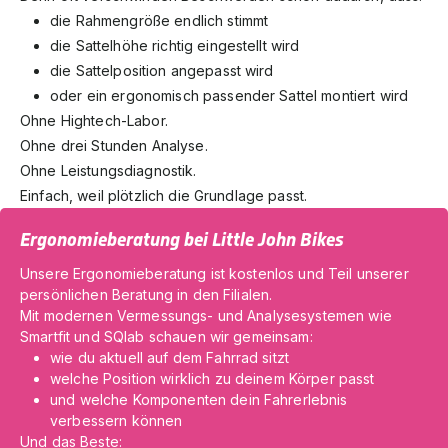
die Rahmengröße endlich stimmt
die Sattelhöhe richtig eingestellt wird
die Sattelposition angepasst wird
oder ein ergonomisch passender Sattel montiert wird
Ohne Hightech-Labor.
Ohne drei Stunden Analyse.
Ohne Leistungsdiagnostik.
Einfach, weil plötzlich die Grundlage passt.
Ergonomieberatung bei Little John Bikes
Unsere Ergonomieberatung ist kostenlos und Teil unserer
persönlichen Beratung in den Filialen.
Mit modernen Vermessungs- und Analysesystemen wie
Smartfit und SQlab schauen wir gemeinsam:
wie du aktuell auf dem Fahrrad sitzt
welche Position wirklich zu deinem Körper passt
und welche Komponenten dein Fahrerlebnis
verbessern können
Und das Beste: