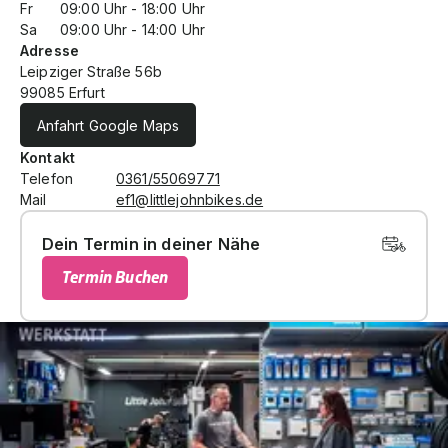
Fr
09:00
Uhr -
18:00
Uhr
Sa
09:00
Uhr -
14:00
Uhr
Adresse
Leipziger Straße 56b
99085 Erfurt
Anfahrt Google Maps
Kontakt
Telefon
0361/55069771
Mail
ef1@littlejohnbikes.de
Dein Termin in deiner Nähe
Termin Buchen