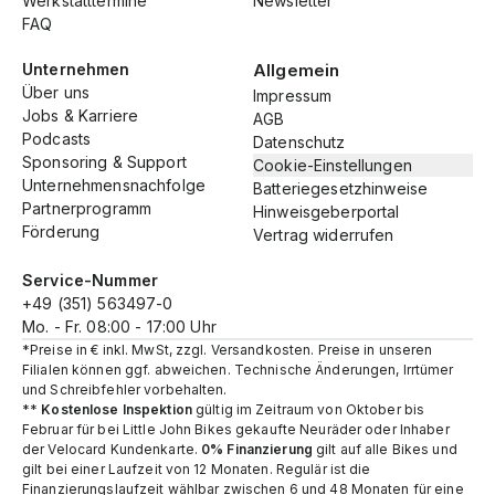
Werkstatttermine
Newsletter
FAQ
Unternehmen
Allgemein
Über uns
Impressum
Jobs & Karriere
AGB
Podcasts
Datenschutz
Sponsoring & Support
Cookie-Einstellungen
Unternehmensnachfolge
Batteriegesetzhinweise
Partnerprogramm
Hinweisgeberportal
Förderung
Vertrag widerrufen
Service-Nummer
+49 (351) 563497-0
Mo. - Fr. 08:00 - 17:00 Uhr
*Preise in € inkl. MwSt, zzgl. Versandkosten. Preise in unseren
Filialen können ggf. abweichen. Technische Änderungen, Irrtümer
und Schreibfehler vorbehalten.
**
Kostenlose Inspektion
gültig im Zeitraum von Oktober bis
Februar für bei Little John Bikes gekaufte Neuräder oder Inhaber
der Velocard Kundenkarte.
0% Finanzierung
gilt auf alle Bikes und
gilt bei einer Laufzeit von 12 Monaten. Regulär ist die
Finanzierungslaufzeit wählbar zwischen 6 und 48 Monaten für eine