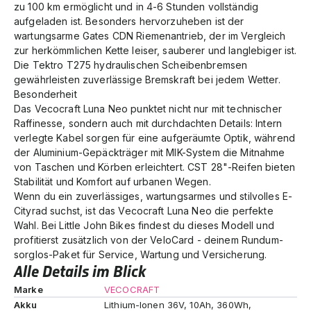
zu 100 km ermöglicht und in 4-6 Stunden vollständig
aufgeladen ist. Besonders hervorzuheben ist der
wartungsarme Gates CDN Riemenantrieb, der im Vergleich
zur herkömmlichen Kette leiser, sauberer und langlebiger ist.
Die Tektro T275 hydraulischen Scheibenbremsen
gewährleisten zuverlässige Bremskraft bei jedem Wetter.
Besonderheit
Das Vecocraft Luna Neo punktet nicht nur mit technischer
Raffinesse, sondern auch mit durchdachten Details: Intern
verlegte Kabel sorgen für eine aufgeräumte Optik, während
der Aluminium-Gepäckträger mit MIK-System die Mitnahme
von Taschen und Körben erleichtert. CST 28"-Reifen bieten
Stabilität und Komfort auf urbanen Wegen.
Wenn du ein zuverlässiges, wartungsarmes und stilvolles E-
Cityrad suchst, ist das Vecocraft Luna Neo die perfekte
Wahl. Bei Little John Bikes findest du dieses Modell und
profitierst zusätzlich von der VeloCard - deinem Rundum-
sorglos-Paket für Service, Wartung und Versicherung.
Alle Details im Blick
Marke
VECOCRAFT
Akku
Lithium-Ionen 36V, 10Ah, 360Wh,