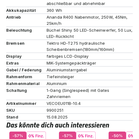
abschließbar und abnehmbar
Akkukapazität
360 Wh
Antrieb
Ananda R400 Nabenmotor, 250W, 45Nm,
25km/h
Beleuchtung
Büchel Shiny 50 LED-Scheinwerfer, 50 Lux,
LED-Rücklicht
Bremsen
Tektro HD-T275 hydraulische
Scheibenbremsen(180mm/160mm)
Display
farbiges LCD-Display
Extras
MIK-Systemgepäckträger
Gabel / Federung
Aluminiumstarrgabel
Rahmenform
Tiefeinsteiger
Rahmenmaterial
Aluminium
Schaltung
1-Gang (Singlespeed) mit Gates
Zahnriemen
Artikelnummer
VECOEU011B-10.4
SKU
9900251
Stand
15.08.2025
Das könnte dich auch interessieren
-57%
-57%
-50%