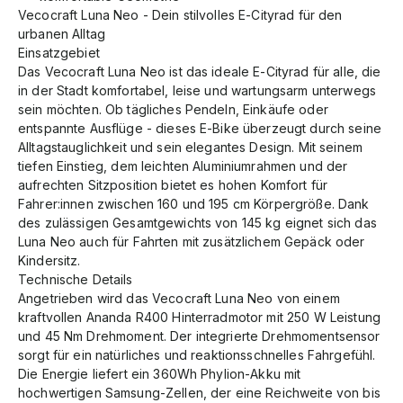
Vecocraft Luna Neo - Dein stilvolles E-Cityrad für den
urbanen Alltag
Einsatzgebiet
Das Vecocraft Luna Neo ist das ideale E-Cityrad für alle, die
in der Stadt komfortabel, leise und wartungsarm unterwegs
sein möchten. Ob tägliches Pendeln, Einkäufe oder
entspannte Ausflüge - dieses E-Bike überzeugt durch seine
Alltagstauglichkeit und sein elegantes Design. Mit seinem
tiefen Einstieg, dem leichten Aluminiumrahmen und der
aufrechten Sitzposition bietet es hohen Komfort für
Fahrer:innen zwischen 160 und 195 cm Körpergröße. Dank
des zulässigen Gesamtgewichts von 145 kg eignet sich das
Luna Neo auch für Fahrten mit zusätzlichem Gepäck oder
Kindersitz.
Technische Details
Angetrieben wird das Vecocraft Luna Neo von einem
kraftvollen Ananda R400 Hinterradmotor mit 250 W Leistung
und 45 Nm Drehmoment. Der integrierte Drehmomentsensor
sorgt für ein natürliches und reaktionsschnelles Fahrgefühl.
Die Energie liefert ein 360Wh Phylion-Akku mit
hochwertigen Samsung-Zellen, der eine Reichweite von bis