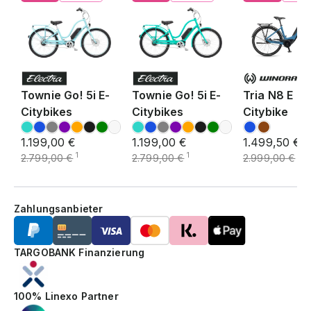
Townie Go! 5i E-
Townie Go! 5i E-
Tria N8 E E-
Citybikes
Citybikes
Citybike
1.199,00 €
1.199,00 €
1.499,50 €
1
1
1
2.799,00 €
2.799,00 €
2.999,00 €
Zahlungsanbieter
TARGOBANK Finanzierung
100% Linexo Partner