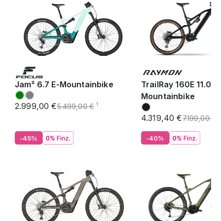
Jam² 6.7 E-Mountainbike
TrailRay 160E 11.0 S
Mountainbike
2.999,00 €
1
5.499,00 €
4.319,40 €
1
7.199,00 €
-45%
-40%