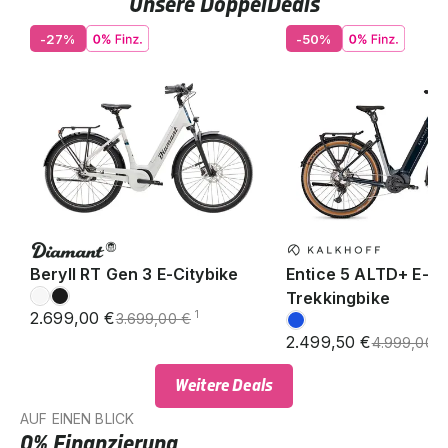
Unsere DoppelDeals
-27%
-50%
Beryll RT Gen 3 E-Citybike
Entice 5 ALTD+ E-
Trekkingbike
2.699,00 €
1
3.699,00 €
2.499,50 €
4.999,00 
Weitere Deals
AUF EINEN BLICK
0% Finanzierung