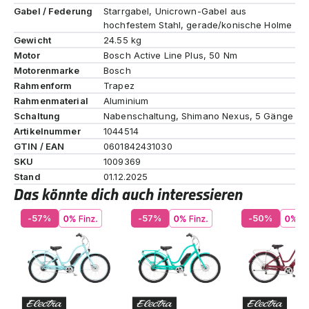
Gabel / Federung
Starrgabel, Unicrown-Gabel aus
hochfestem Stahl, gerade/konische Holme
Gewicht
24.55 kg
Motor
Bosch Active Line Plus, 50 Nm
Motorenmarke
Bosch
Rahmenform
Trapez
Rahmenmaterial
Aluminium
Schaltung
Nabenschaltung, Shimano Nexus, 5 Gänge
Artikelnummer
1044514
GTIN / EAN
0601842431030
SKU
1009369
Stand
01.12.2025
Das könnte dich auch interessieren
-57%
-57%
-50%