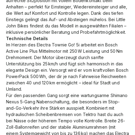
aufrechte Sitzposition mit vollem Bodenkontakt beim
Anhalten – perfekt für Einsteiger, Wiedereinsteiger und alle,
die Wert auf Komfort und Kontrolle legen. Dank des tiefen
Einstiegs gelingt das Auf- und Absteigen mühelos. Bei Little
John Bikes findest du das Modell in ausgewählten Filialen –
inklusive persönlicher Beratung und Probefahrtmöglichkeit.
Technische Details
Im Herzen des Electra Townie Go! 5i arbeitet ein Bosch
Active Line Plus Mittelmotor mit 250 W Leistung und 50 Nm
Drehmoment. Der Motor überzeugt durch sanfte
Unterstützung bis 25 km/h und fügt sich harmonisch in das
elegante Design ein. Versorgt wird er vom kraftvollen Bosch
PowerPack 500 Wh, der dir je nach Fahrweise Reichweiten
zwischen 40 und 120 km ermöglicht – ideal für Stadt und
Umland.
Für den passenden Gang sorgt eine wartungsarme Shimano
Nexus 5-Gang Nabenschaltung, die besonders im Stop-
and-Go-Verkehr ihre Stärken ausspielt. Kombiniert mit
hydraulischen Scheibenbremsen von Tektro hast du auch
bei Nässe oder höherem Tempo volle Kontrolle. Breite 26-
Zoll-Ballonreifen und der stabile Aluminiumrahmen (mit
einem Systemgewicht von bis zu 136 kg) machen das Electra