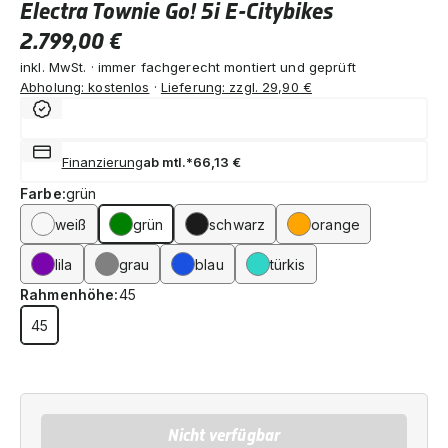
Electra Townie Go! 5i E-Citybikes
2.799,00 €
inkl. MwSt. · immer fachgerecht montiert und geprüft
Abholung: kostenlos
·
Lieferung: zzgl. 29,90 €
Finanzierung
ab mtl.*
66,13 €
Farbe:
grün
weiß
grün
schwarz
orange
lila
grau
blau
türkis
Rahmenhöhe:
45
45
Nicht verfügbar