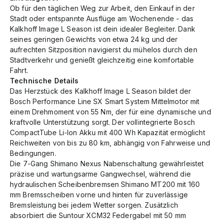
Ob für den täglichen Weg zur Arbeit, den Einkauf in der
Stadt oder entspannte Ausflüge am Wochenende - das
Kalkhoff Image L Season ist dein idealer Begleiter. Dank
seines geringen Gewichts von etwa 24 kg und der
aufrechten Sitzposition navigierst du mühelos durch den
Stadtverkehr und genießt gleichzeitig eine komfortable
Fahrt.
Technische Details
Das Herzstück des Kalkhoff Image L Season bildet der
Bosch Performance Line SX Smart System Mittelmotor mit
einem Drehmoment von 55 Nm, der für eine dynamische und
kraftvolle Unterstützung sorgt. Der vollintegrierte Bosch
CompactTube Li-Ion Akku mit 400 Wh Kapazität ermöglicht
Reichweiten von bis zu 80 km, abhängig von Fahrweise und
Bedingungen.
Die 7-Gang Shimano Nexus Nabenschaltung gewährleistet
präzise und wartungsarme Gangwechsel, während die
hydraulischen Scheibenbremsen Shimano MT200 mit 160
mm Bremsscheiben vorne und hinten für zuverlässige
Bremsleistung bei jedem Wetter sorgen. Zusätzlich
absorbiert die Suntour XCM32 Federgabel mit 50 mm