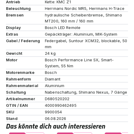
Antrieb
Kette: KMC Z1
Beleuchtung
Herrmans Nordic MR5, Herrmans H-Trace
Bremsen
hydraulische Scheibenbremse, Shimano
MT200, 160 mm / 160 mm
Display
Bosch LED Remote
Extras
Gepäckträger: Aluminium, MIK-System
Gabel / Federung
Federgabel, Suntour XCM32, blockable, 50
mm
Gewicht
24 kg
Motor
Bosch Performance Line SX, Smart-
System, 55 Nm
Motorenmarke
Bosch
Rahmenform
Diamant
Rahmenmaterial
Aluminium
Schaltung
Nabenschaltung, Shimano Nexus, 7 Gänge
Artikelnummer
D680520202
GTIN / EAN
4000990462495
SKU
9900054
Stand
06.08.2026
Das könnte dich auch interessieren