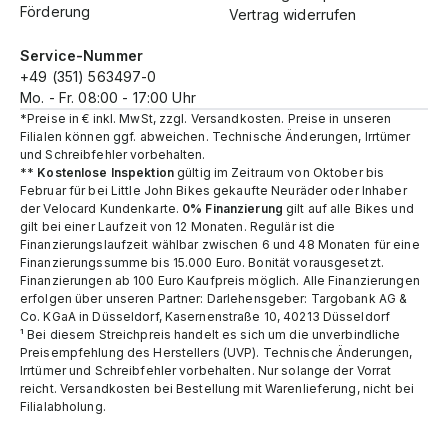
Förderung
Vertrag widerrufen
Service-Nummer
+49 (351) 563497-0
Mo. - Fr. 08:00 - 17:00 Uhr
*Preise in € inkl. MwSt, zzgl. Versandkosten. Preise in unseren
Filialen können ggf. abweichen. Technische Änderungen, Irrtümer
und Schreibfehler vorbehalten.
**
Kostenlose Inspektion
gültig im Zeitraum von Oktober bis
Februar für bei Little John Bikes gekaufte Neuräder oder Inhaber
der Velocard Kundenkarte.
0% Finanzierung
gilt auf alle Bikes und
gilt bei einer Laufzeit von 12 Monaten. Regulär ist die
Finanzierungslaufzeit wählbar zwischen 6 und 48 Monaten für eine
Finanzierungssumme bis 15.000 Euro. Bonität vorausgesetzt.
Finanzierungen ab 100 Euro Kaufpreis möglich. Alle Finanzierungen
erfolgen über unseren Partner: Darlehensgeber: Targobank AG &
Co. KGaA in Düsseldorf, Kasernenstraße 10, 40213 Düsseldorf
¹ Bei diesem Streichpreis handelt es sich um die unverbindliche
Preisempfehlung des Herstellers (UVP). Technische Änderungen,
Irrtümer und Schreibfehler vorbehalten. Nur solange der Vorrat
reicht.​ Versandkosten bei Bestellung mit Warenlieferung, nicht bei
Filialabholung.