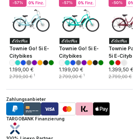
-57%
-57%
-50%
Townie Go! 5i E-
Townie Go! 5i E-
Townie Path
Citybikes
Citybikes
5i E-Citybik
1.199,00 €
1.199,00 €
1.399,50 €
1
1
1
2.799,00 €
2.799,00 €
2.799,00 €
Zahlungsanbieter
TARGOBANK Finanzierung
100% Linexo Partner