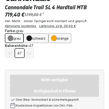
Cannondale Trail SL 4 Hardtail MTB
719,40 €
1
1.199,00 €
inkl. MwSt. · immer fachgerecht montiert und geprüft
Abholung: kostenlos
·
Lieferung: zzgl. 29,90 €
Farbe:
grau
grau
schwarz
orange
Rahmenhöhe:
47
44
47
52
Nicht verfügbar
Verfügbarkeit in Filialen
Dein Bike: Vormontiert & sicherheitsgeprüft
Kostenlose Inspektionen von Okt.-Feb.