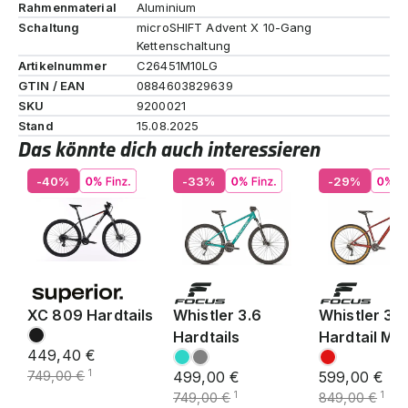
Rahmenmaterial
Aluminium
Schaltung
microSHIFT Advent X 10-Gang
Kettenschaltung
Artikelnummer
C26451M10LG
GTIN / EAN
0884603829639
SKU
9200021
Stand
15.08.2025
Das könnte dich auch interessieren
-40%
-33%
-29%
XC 809 Hardtails
Whistler 3.6
Whistler 3.7
Hardtails
Hardtail MT
449,40 €
1
749,00 €
499,00 €
599,00 €
1
1
749,00 €
849,00 €