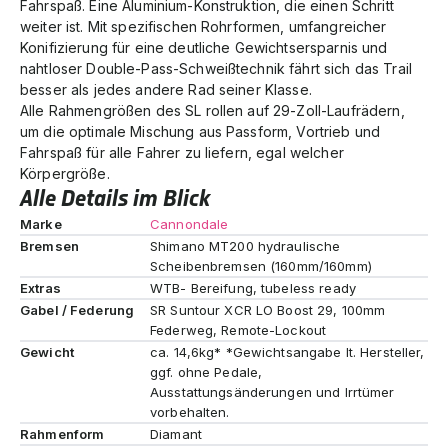
Fahrspaß. Eine Aluminium-Konstruktion, die einen Schritt
weiter ist. Mit spezifischen Rohrformen, umfangreicher
Konifizierung für eine deutliche Gewichtsersparnis und
nahtloser Double-Pass-Schweißtechnik fährt sich das Trail
besser als jedes andere Rad seiner Klasse.
Alle Rahmengrößen des SL rollen auf 29-Zoll-Laufrädern,
um die optimale Mischung aus Passform, Vortrieb und
Fahrspaß für alle Fahrer zu liefern, egal welcher
Körpergröße.
Alle Details im Blick
Marke
Cannondale
Bremsen
Shimano MT200 hydraulische
Scheibenbremsen (160mm/160mm)
Extras
WTB- Bereifung, tubeless ready
Gabel / Federung
SR Suntour XCR LO Boost 29, 100mm
Federweg, Remote-Lockout
Gewicht
ca. 14,6kg* *Gewichtsangabe lt. Hersteller,
ggf. ohne Pedale,
Ausstattungsänderungen und Irrtümer
vorbehalten.
Rahmenform
Diamant