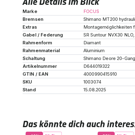
Alle Details im Blick
Marke
FOCUS
Bremsen
Shimano MT200 hydrau
Extras
Montagemöglichkeiten f
Gabel / Federung
SR Suntour NVX30 NLO,
Rahmenform
Diamant
Rahmenmaterial
Aluminium
Schaltung
Shimano Deore 20-Gang 
Artikelnummer
D644019322
GTIN / EAN
4000990415910
SKU
1003074
Stand
15.08.2025
Das könnte dich auch interes