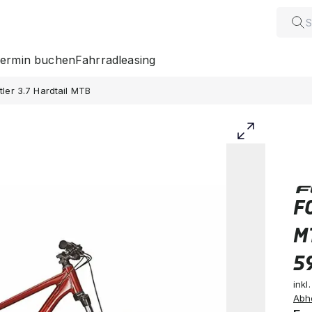
ermin buchen
Fahrradleasing
tler 3.7 Hardtail MTB
FO
M
5
inkl
Abh