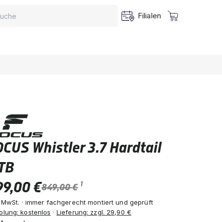
Filialen
CUS Whistler 3.7 Hardtail
TB
99,00 €
1
849,00 €
. MwSt. · immer fachgerecht montiert und geprüft
olung: kostenlos
·
Lieferung: zzgl. 29,90 €