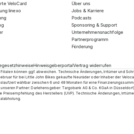
rte VeloCard
Über uns
ung linexo
Jobs & Karriere
ung
Podcasts
ng
Sponsoring & Support
er
Unternehmensnachfolge
Partnerprogramm
Förderung
iegesetzhinweise
Hinweisgeberportal
Vertrag widerrufen
en Filialen können ggf. abweichen. Technische Änderungen, Irrtümer und Sch
Februar für bei Little John Bikes gekaufte Neuräder oder Inhaber der Velo
ungslaufzeit wählbar zwischen 6 und 48 Monaten für eine Finanzierungssumm
r unseren Partner: Darlehensgeber: Targobank AG & Co. KGaA in Düsseldorf
he Preisempfehlung des Herstellers (UVP). Technische Änderungen, Irrtümer 
ialabholung.