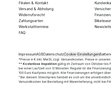
Filialen & Kontakt
Kundenka
Versand & Abholung
Versicher
Widerrufsrecht
Finanzier
Zahlungsarten
Bikeleasi
Werkstatttermine
Newslett
FAQ
Impressum
AGB
Datenschutz
Cookie-Einstellungen
Batter
*Preise in € inkl. MwSt, zzgl. Versandkosten. Preise in unser
**
Kostenlose Inspektion
gültig im Zeitraum von Oktober bis 
bei einer Laufzeit von 12 Monaten. Regulär ist die Finanzier
100 Euro Kaufpreis möglich. Alle Finanzierungen erfolgen übe
¹ Bei diesem Streichpreis handelt es sich um die unverbindlic
Versandkosten bei Bestellung mit Warenlieferung, nicht bei Fil