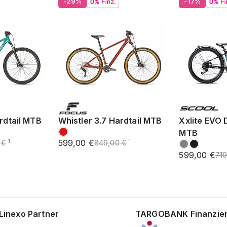
-29%
-17%
rdtail MTB
Whistler 3.7 Hardtail MTB
Xxlite EVO 
MTB
599,00 €
1
1
 €
849,00 €
599,00 €
719
Linexo Partner
TARGOBANK Finanzie