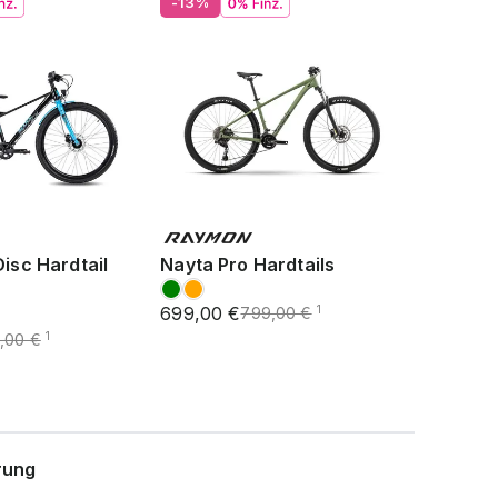
-13%
Disc Hardtail
Nayta Pro Hardtails
699,00 €
1
799,00 €
1
,00 €
rung