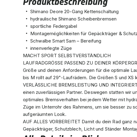
Produktbeschreibung
Shimano Deore 20-Gang Kettenschaltung
hydraulische Shimano Scheibenbremsen
sportliche Federgabel
Montagemöglichkeiten für Gepäckträger & Schut
Schwalbe Smart Sam – Bereifung
innenverlegte Züge
MACHT SPORT SELBSTVERSTÄNDLICH
LAUFRADGRÖSSE PASSEND ZU DEINER KÖRPERGRÖS B
Größe und deinen Anforderungen für die optimale L
bis M rollt auf 29"-Laufrädern. Die Größen S und XS
VERLÄSSLICHE BREMSLEISTUNG UND INTEGRIERTES D
einen zuverlässigen Partner. Deswegen statten wir 
optimales Bremsverhalten bei jedem Wetter mit hydr
Züge im Unterrohr des Rahmens, um sie besser zu sch
aufgeräumten Look.
AUF ALLES VORBEREITET Damit du dein Rad ganz nach
Gepäckträger, Schutzblech, Licht und Ständer Mont