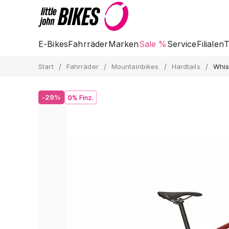
E-Bikes
Fahrräder
Marken
Sale %
Service
Filialen
T
/
/
/
/
Start
Fahrräder
Mountainbikes
Hardtails
Whis
-29%