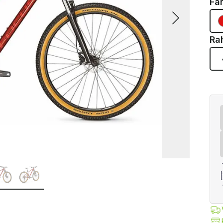
Fa
Ra