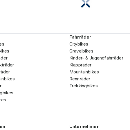
Fahrräder
es
Citybikes
bikes
Gravelbikes
äder
Kinder- & Jugendfahrräder
träder
Klappräder
räder
Mountainbikes
inbikes
Rennräder
r
Trekkingbikes
ngbikes
kes
gen
Unternehmen