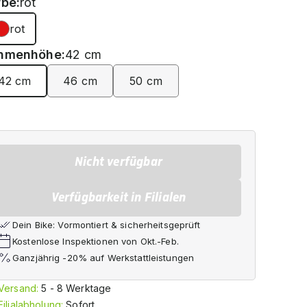
rbe:
rot
rot
hmenhöhe:
42 cm
42 cm
46 cm
50 cm
Nicht verfügbar
Verfügbarkeit in Filialen
Dein Bike: Vormontiert & sicherheitsgeprüft
Kostenlose Inspektionen von Okt.-Feb.
Ganzjährig -20% auf Werkstattleistungen
Versand:
5 - 8 Werktage
Filialabholung:
Sofort