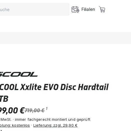
Filialen
COOL Xxlite EVO Disc Hardtail
TB
99,00 €
1
719,00 €
. MwSt. · immer fachgerecht montiert und geprüft
olung: kostenlos
·
Lieferung: zzgl. 29,90 €