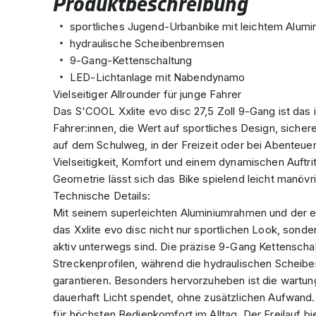
Produktbeschreibung
sportliches Jugend-Urbanbike mit leichtem Alum
hydraulische Scheibenbremsen
9-Gang-Kettenschaltung
LED-Lichtanlage mit Nabendynamo
Vielseitiger Allrounder für junge Fahrer
Das S'COOL Xxlite evo disc 27,5 Zoll 9-Gang ist das 
Fahrer:innen, die Wert auf sportliches Design, siche
auf dem Schulweg, in der Freizeit oder bei Abenteue
Vielseitigkeit, Komfort und einem dynamischen Auftr
Geometrie lässt sich das Bike spielend leicht manövri
Technische Details:
Mit seinem superleichten Aluminiumrahmen und der
das Xxlite evo disc nicht nur sportlichen Look, sonde
aktiv unterwegs sind. Die präzise 9-Gang Kettenschal
Streckenprofilen, während die hydraulischen Scheib
garantieren. Besonders hervorzuheben ist die wart
dauerhaft Licht spendet, ohne zusätzlichen Aufwand. 
für höchsten Bedienkomfort im Alltag. Der Freilauf bie