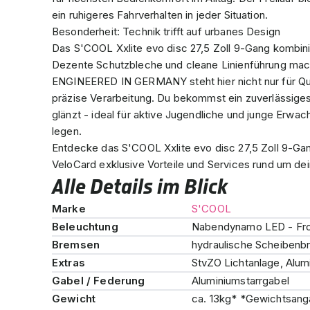
ein ruhigeres Fahrverhalten in jeder Situation.
Besonderheit: Technik trifft auf urbanes Design
Das S'COOL Xxlite evo disc 27,5 Zoll 9-Gang kombinie
Dezente Schutzbleche und cleane Linienführung mac
ENGINEERED IN GERMANY steht hier nicht nur für Qual
präzise Verarbeitung. Du bekommst ein zuverlässiges
glänzt - ideal für aktive Jugendliche und junge Erwach
legen.
Entdecke das S'COOL Xxlite evo disc 27,5 Zoll 9-Gang
VeloCard exklusive Vorteile und Services rund um dei
Alle Details im Blick
Marke
S'COOL
Beleuchtung
Nabendynamo LED - Fro
Bremsen
hydraulische Scheibe
Extras
StvZO Lichtanlage, Alu
Gabel / Federung
Aluminiumstarrgabel
Gewicht
ca. 13kg* *Gewichtsangab