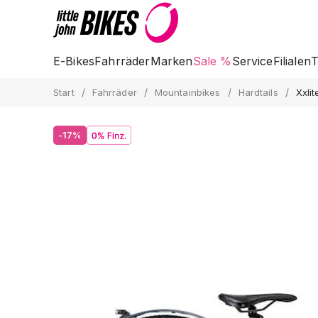
E-Bikes
Fahrräder
Marken
Sale %
Service
Filialen
T
/
/
/
/
Start
Fahrräder
Mountainbikes
Hardtails
Xxli
-17%