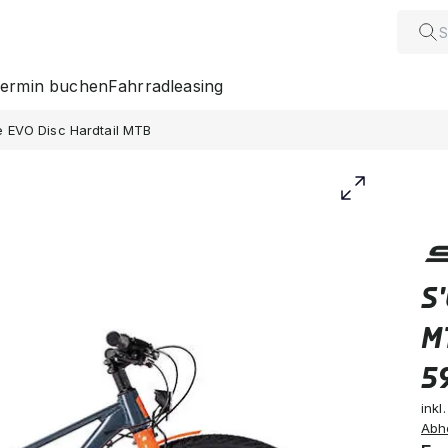
ermin buchen
Fahrradleasing
te EVO Disc Hardtail MTB
S'
M
5
inkl
Abh