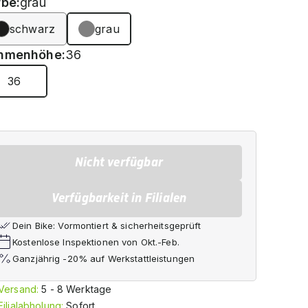
rbe:
grau
schwarz
grau
hmenhöhe:
36
36
Nicht verfügbar
Verfügbarkeit in Filialen
Dein Bike: Vormontiert & sicherheitsgeprüft
Kostenlose Inspektionen von Okt.-Feb.
Ganzjährig -20% auf Werkstattleistungen
Versand:
5 - 8 Werktage
Filialabholung:
Sofort