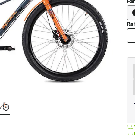
Fa
Ra