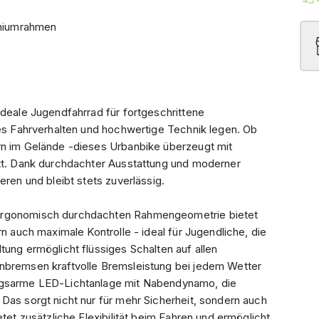
iniumrahmen
ideale Jugendfahrrad für fortgeschrittene
res Fahrverhalten und hochwertige Technik legen. Ob
rn im Gelände -dieses Urbanbike überzeugt mit
itt. Dank durchdachter Ausstattung und moderner
eren und bleibt stets zuverlässig.
 ergonomisch durchdachten Rahmengeometrie bietet
rn auch maximale Kontrolle - ideal für Jugendliche, die
tung ermöglicht flüssiges Schalten auf allen
enbremsen kraftvolle Bremsleistung bei jedem Wetter
ungsarme LED-Lichtanlage mit Nabendynamo, die
Das sorgt nicht nur für mehr Sicherheit, sondern auch
tet zusätzliche Flexibilität beim Fahren und ermöglicht