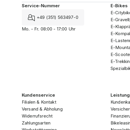
Service-Nummer
E-Bikes
E-Citybik
+49 (351) 563497-0
E-Gravel
E-Klappr
Mo. - Fr. 08:00 - 17:00 Uhr
E-Kompak
E-Lasten
E-Mounta
E-Scoote
E-Trekki
Spezialbi
Kundenservice
Leistun
Filialen & Kontakt
Kundenka
Versand & Abholung
Versicher
Widerrufsrecht
Finanzier
Zahlungsarten
Bikeleasi
Werkstatttermine
Newslett