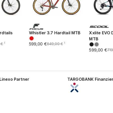
rdtails
Whistler 3.7 Hardtail MTB
Xxlite EVO 
MTB
599,00 €
1
1
 €
849,00 €
599,00 €
719
Linexo Partner
TARGOBANK Finanzie