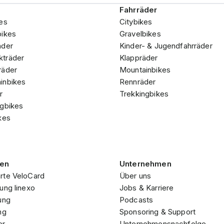
Fahrräder
es
Citybikes
bikes
Gravelbikes
äder
Kinder- & Jugendfahrräder
träder
Klappräder
räder
Mountainbikes
inbikes
Rennräder
r
Trekkingbikes
ngbikes
kes
gen
Unternehmen
rte VeloCard
Über uns
ung linexo
Jobs & Karriere
ung
Podcasts
ng
Sponsoring & Support
er
Unternehmensnachfolge