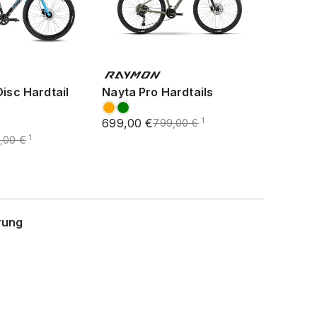
Disc Hardtail
Nayta Pro Hardtails
699,00 €
1
799,00 €
1
,00 €
rung