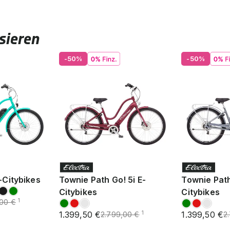
sieren
-50%
-50%
-Citybikes
Townie Path Go! 5i E-
Townie Path
Citybikes
Citybikes
1
,00 €
1.399,50 €
1.399,50 €
1
2.799,00 €
2