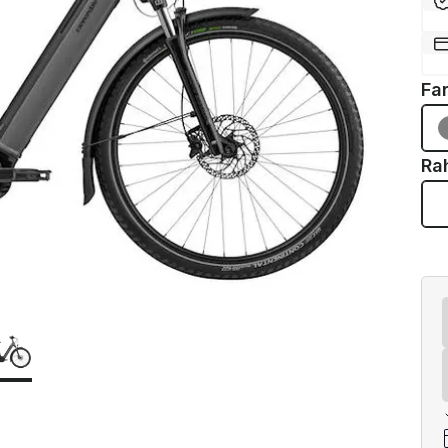
Fa
Ra