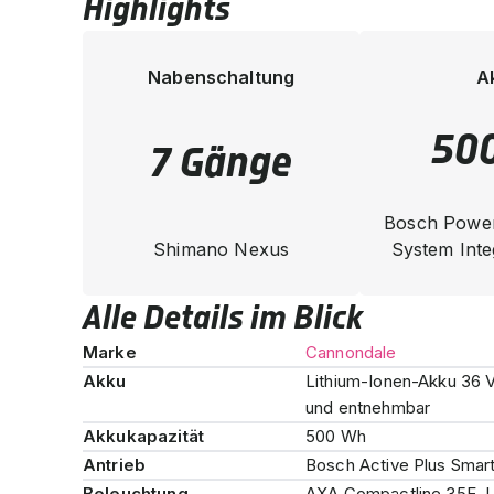
Highlights
Nabenschaltung
A
50
7 Gänge
Bosch Power
Shimano Nexus
System Inte
Alle Details im Blick
Marke
Cannondale
Akku
Lithium-Ionen-Akku 36 V
und entnehmbar
Akkukapazität
500 Wh
Antrieb
Bosch Active Plus Smar
Beleuchtung
AXA Compactline 35E, L