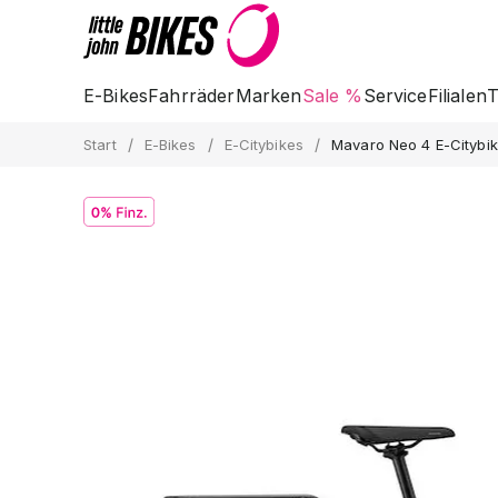
E-Bikes
Fahrräder
Marken
Sale %
Service
Filialen
T
/
/
/
Start
E-Bikes
E-Citybikes
Mavaro Neo 4 E-Citybi