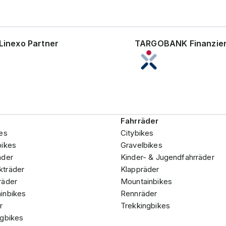
Linexo Partner
TARGOBANK Finanzie
Fahrräder
es
Citybikes
bikes
Gravelbikes
äder
Kinder- & Jugendfahrräder
träder
Klappräder
räder
Mountainbikes
inbikes
Rennräder
r
Trekkingbikes
ngbikes