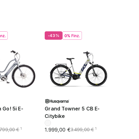
-43%
 Go! 5i E-
Grand Towner 5 CB E-
Citybike
1.999,00 €
1
1
.799,00 €
3.499,00 €