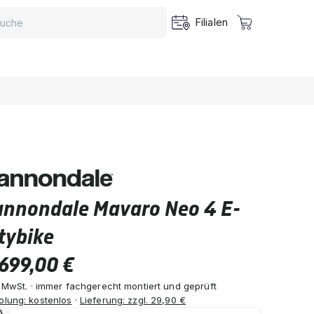
Filialen
annondale Mavaro Neo 4 E-
tybike
699,00 €
. MwSt. · immer fachgerecht montiert und geprüft
olung: kostenlos
·
Lieferung: zzgl. 29,90 €