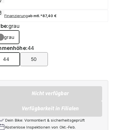
Finanzierung
ab mtl.*
87,40 €
rbe:
grau
grau
hmenhöhe:
44
44
50
Nicht verfügbar
Verfügbarkeit in Filialen
Dein Bike: Vormontiert & sicherheitsgeprüft
Kostenlose Inspektionen von Okt.-Feb.