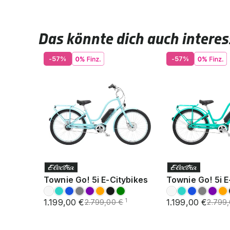
Das könnte dich auch interes
-57%
-57%
Townie Go! 5i E-Citybikes
Townie Go! 5i E
1.199,00 €
1.199,00 €
1
2.799,00 €
2.799