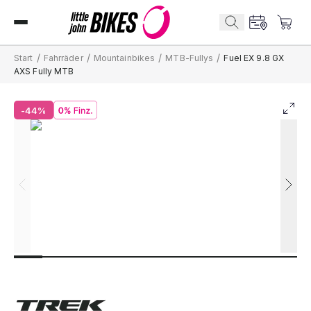
/
/
/
/
Start
Fahrräder
Mountainbikes
MTB-Fullys
Fuel EX 9.8 GX
AXS Fully MTB
-44%