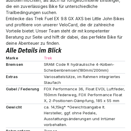
ausloten möchten, als auch für fortgeschrittene Einsteiger,
die ein zuverlässiges Bike für unterschiedliche
Trailbedingungen suchen.
Entdecke das Trek Fuel EX 9.8 GX AXS bei Little John Bikes
und profitiere von unserer VeloCard, die dir zahlreiche
Vorteile bietet. Unser Team steht dir mit kompetenter
Beratung zur Seite und hilft dir dabei, das perfekte Bike für
deine Abenteuer zu finden.
Alle Details im Blick
Marke
Trek
Bremsen
SRAM Code R hydraulische 4-Kolben-
Scheibenbremsen(180mm/200mm)
Extras
Variosattelstütze, im Rahmen integriertes
Staufach
Gabel / Federung
FOX Performance 36, Float EVOL Luftfeder,
150mm Federweg, FOX Performance Float
X, 2-Positionen-Dämpfung, 185 x 55 mm
Gewicht
ca. 14,15kg* *Gewichtsangabe lt.
Hersteller, ggf. ohne Pedale,
Ausstattungsänderungen und Irrtümer
vorbehalten.
Rahmenform
Trapez