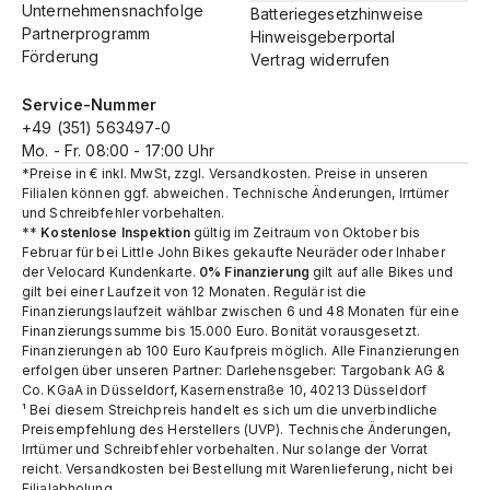
Unternehmensnachfolge
Batteriegesetzhinweise
Partnerprogramm
Hinweisgeberportal
Förderung
Vertrag widerrufen
Service-Nummer
+49 (351) 563497-0
Mo. - Fr. 08:00 - 17:00 Uhr
*Preise in € inkl. MwSt, zzgl. Versandkosten. Preise in unseren
Filialen können ggf. abweichen. Technische Änderungen, Irrtümer
und Schreibfehler vorbehalten.
**
Kostenlose Inspektion
gültig im Zeitraum von Oktober bis
Februar für bei Little John Bikes gekaufte Neuräder oder Inhaber
der Velocard Kundenkarte.
0% Finanzierung
gilt auf alle Bikes und
gilt bei einer Laufzeit von 12 Monaten. Regulär ist die
Finanzierungslaufzeit wählbar zwischen 6 und 48 Monaten für eine
Finanzierungssumme bis 15.000 Euro. Bonität vorausgesetzt.
Finanzierungen ab 100 Euro Kaufpreis möglich. Alle Finanzierungen
erfolgen über unseren Partner: Darlehensgeber: Targobank AG &
Co. KGaA in Düsseldorf, Kasernenstraße 10, 40213 Düsseldorf
¹ Bei diesem Streichpreis handelt es sich um die unverbindliche
Preisempfehlung des Herstellers (UVP). Technische Änderungen,
Irrtümer und Schreibfehler vorbehalten. Nur solange der Vorrat
reicht.​ Versandkosten bei Bestellung mit Warenlieferung, nicht bei
Filialabholung.