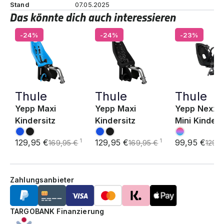
Stand
07.05.2025
Das könnte dich auch interessieren
-24%
-24%
-23%
Thule
Thule
Thule
Yepp Maxi
Yepp Maxi
Yepp Nexxt 
Kindersitz
Kindersitz
Mini Kinders
129,95 €
129,95 €
99,95 €
1
1
169,95 €
169,95 €
129,9
Zahlungsanbieter
TARGOBANK Finanzierung