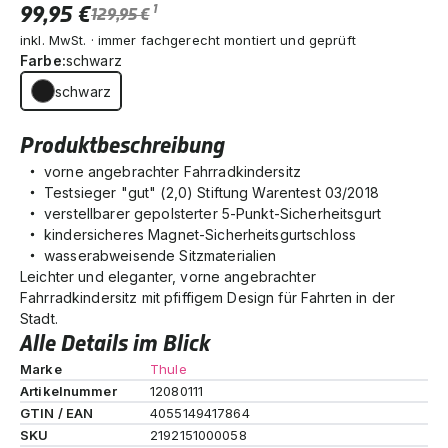
99,95 €
1
129,95 €
inkl. MwSt. · immer fachgerecht montiert und geprüft
Farbe:
schwarz
schwarz
Produktbeschreibung
vorne angebrachter Fahrradkindersitz
Testsieger "gut" (2,0) Stiftung Warentest 03/2018
verstellbarer gepolsterter 5-Punkt-Sicherheitsgurt
kindersicheres Magnet-Sicherheitsgurtschloss
wasserabweisende Sitzmaterialien
Leichter und eleganter, vorne angebrachter
Fahrradkindersitz mit pfiffigem Design für Fahrten in der
Stadt.
Alle Details im Blick
Marke
Thule
Artikelnummer
12080111
GTIN / EAN
4055149417864
SKU
2192151000058