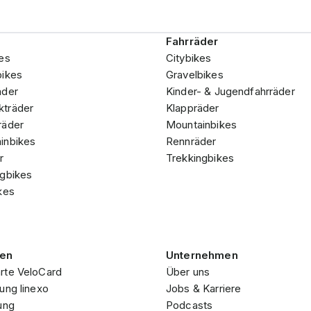
Fahrräder
es
Citybikes
bikes
Gravelbikes
äder
Kinder- & Jugendfahrräder
träder
Klappräder
räder
Mountainbikes
inbikes
Rennräder
r
Trekkingbikes
ngbikes
kes
gen
Unternehmen
rte VeloCard
Über uns
ung linexo
Jobs & Karriere
ung
Podcasts