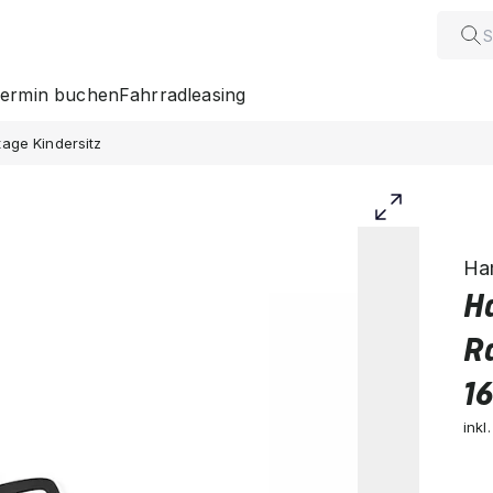
ermin buchen
Fahrradleasing
age Kindersitz
Ha
H
R
16
inkl