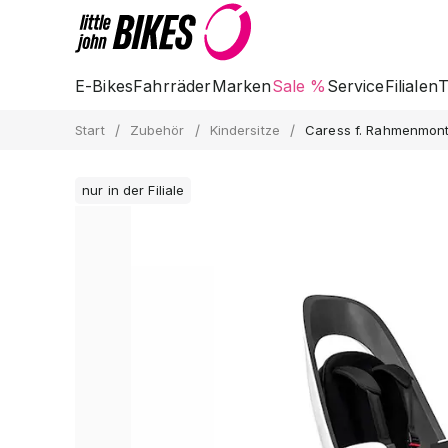
E-Bikes
Fahrräder
Marken
Sale %
Service
Filialen
T
/
/
/
Start
Zubehör
Kindersitze
Caress f. Rahmenmont
nur in der Filiale