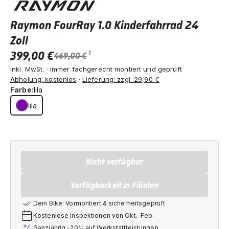
Raymon FourRay 1.0 Kinderfahrrad 24
Zoll
399,00 €
1
469,00 €
inkl. MwSt. · immer fachgerecht montiert und geprüft
Abholung: kostenlos
·
Lieferung: zzgl. 29,90 €
Farbe:
lila
lila
Nicht verfügbar
Verfügbarkeit in Filialen
Dein Bike: Vormontiert & sicherheitsgeprüft
Kostenlose Inspektionen von Okt.-Feb.
Ganzjährig -20% auf Werkstattleistungen