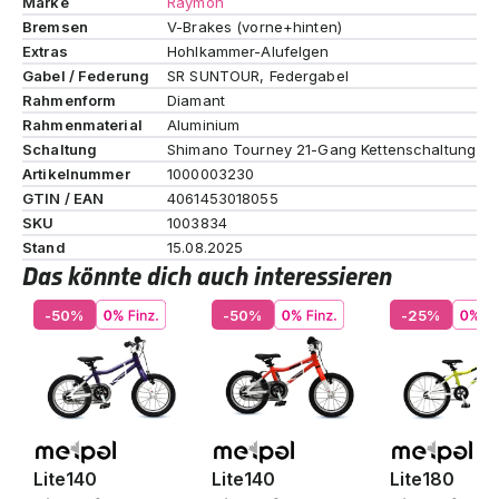
Marke
Raymon
Bremsen
V-Brakes (vorne+hinten)
Extras
Hohlkammer-Alufelgen
Gabel / Federung
SR SUNTOUR, Federgabel
Rahmenform
Diamant
Rahmenmaterial
Aluminium
Schaltung
Shimano Tourney 21-Gang Kettenschaltung
Artikelnummer
1000003230
GTIN / EAN
4061453018055
SKU
1003834
Stand
15.08.2025
Das könnte dich auch interessieren
-50%
-50%
-25%
Lite140
Lite140
Lite180