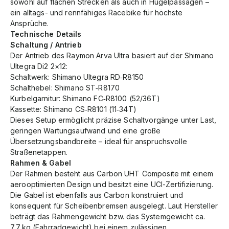
sowohl auf flachen Strecken als auch in Hügelpassagen –
ein alltags- und rennfähiges Racebike für höchste
Ansprüche.
Technische Details
Schaltung / Antrieb
Der Antrieb des Raymon Arva Ultra basiert auf der Shimano
Ultegra Di2 2×12:
Schaltwerk: Shimano Ultegra RD‑R8150
Schalthebel: Shimano ST‑R8170
Kurbelgarnitur: Shimano FC‑R8100 (52/36T)
Kassette: Shimano CS‑R8101 (11‑34T)
Dieses Setup ermöglicht präzise Schaltvorgänge unter Last,
geringen Wartungsaufwand und eine große
Übersetzungsbandbreite – ideal für anspruchsvolle
Straßenetappen.
Rahmen & Gabel
Der Rahmen besteht aus Carbon UHT Composite mit einem
aerooptimierten Design und besitzt eine UCI-Zertifizierung.
Die Gabel ist ebenfalls aus Carbon konstruiert und
konsequent für Scheibenbremsen ausgelegt. Laut Hersteller
beträgt das Rahmengewicht bzw. das Systemgewicht ca.
7,7 kg (Fahrradgewicht) bei einem zulässigen