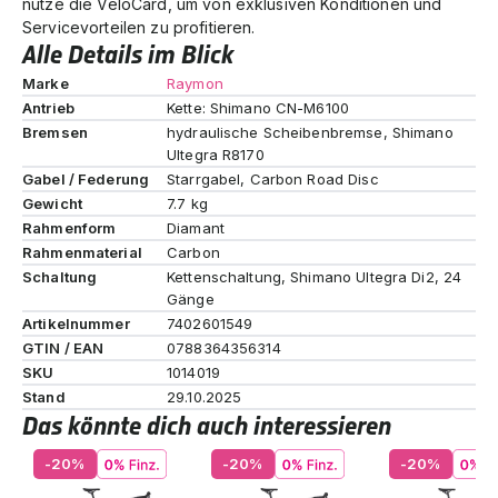
nutze die VeloCard, um von exklusiven Konditionen und
Servicevorteilen zu profitieren.
Alle Details im Blick
Marke
Raymon
Antrieb
Kette: Shimano CN-M6100
Bremsen
hydraulische Scheibenbremse, Shimano
Ultegra R8170
Gabel / Federung
Starrgabel, Carbon Road Disc
Gewicht
7.7 kg
Rahmenform
Diamant
Rahmenmaterial
Carbon
Schaltung
Kettenschaltung, Shimano Ultegra Di2, 24
Gänge
Artikelnummer
7402601549
GTIN / EAN
0788364356314
SKU
1014019
Stand
29.10.2025
Das könnte dich auch interessieren
-20%
-20%
-20%