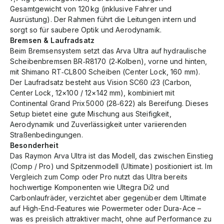
Gesamtgewicht von 120 kg (inklusive Fahrer und
Ausrüstung). Der Rahmen führt die Leitungen intern und
sorgt so für saubere Optik und Aerodynamik.
Bremsen & Laufradsatz
Beim Bremsensystem setzt das Arva Ultra auf hydraulische
Scheibenbremsen BR‑R8170 (2‑Kolben), vorne und hinten,
mit Shimano RT‑CL800 Scheiben (Center Lock, 160 mm).
Der Laufradsatz besteht aus Vision SC60 i23 (Carbon,
Center Lock, 12×100 / 12×142 mm), kombiniert mit
Continental Grand Prix 5000 (28‑622) als Bereifung. Dieses
Setup bietet eine gute Mischung aus Steifigkeit,
Aerodynamik und Zuverlässigkeit unter variierenden
Straßenbedingungen.
Besonderheit
Das Raymon Arva Ultra ist das Modell, das zwischen Einstieg
(Comp / Pro) und Spitzenmodell (Ultimate) positioniert ist. Im
Vergleich zum Comp oder Pro nutzt das Ultra bereits
hochwertige Komponenten wie Ultegra Di2 und
Carbonlaufräder, verzichtet aber gegenüber dem Ultimate
auf High-End-Features wie Powermeter oder Dura-Ace –
was es preislich attraktiver macht, ohne auf Performance zu