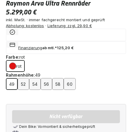
Raymon Arva Ultra Rennräder
5.299,00 €
inkl. MwSt. · immer fachgerecht montiert und geprüft
Abholung: kostenlos
·
Lieferung: zzgl. 29,90 €
Finanzierung
ab mtl.*
125,20 €
Farbe:
rot
rot
Rahmenhöhe:
49
49
52
54
56
58
60
Nicht verfügbar
Dein Bike: Vormontiert & sicherheitsgeprüft