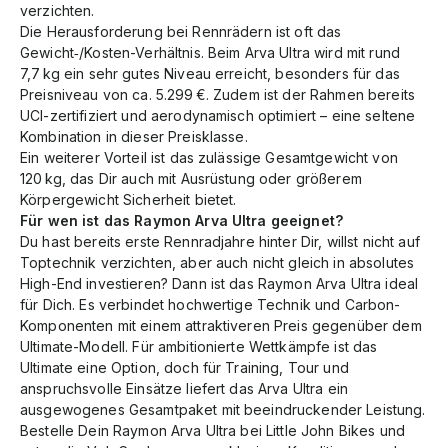
verzichten.
Die Herausforderung bei Rennrädern ist oft das
Gewicht‑/Kosten-Verhältnis. Beim Arva Ultra wird mit rund
7,7 kg ein sehr gutes Niveau erreicht, besonders für das
Preisniveau von ca. 5.299 €. Zudem ist der Rahmen bereits
UCI-zertifiziert und aerodynamisch optimiert – eine seltene
Kombination in dieser Preisklasse.
Ein weiterer Vorteil ist das zulässige Gesamtgewicht von
120 kg, das Dir auch mit Ausrüstung oder größerem
Körpergewicht Sicherheit bietet.
Für wen ist das Raymon Arva Ultra geeignet?
Du hast bereits erste Rennradjahre hinter Dir, willst nicht auf
Toptechnik verzichten, aber auch nicht gleich in absolutes
High-End investieren? Dann ist das Raymon Arva Ultra ideal
für Dich. Es verbindet hochwertige Technik und Carbon-
Komponenten mit einem attraktiveren Preis gegenüber dem
Ultimate-Modell. Für ambitionierte Wettkämpfe ist das
Ultimate eine Option, doch für Training, Tour und
anspruchsvolle Einsätze liefert das Arva Ultra ein
ausgewogenes Gesamtpaket mit beeindruckender Leistung.
Bestelle Dein Raymon Arva Ultra bei Little John Bikes und