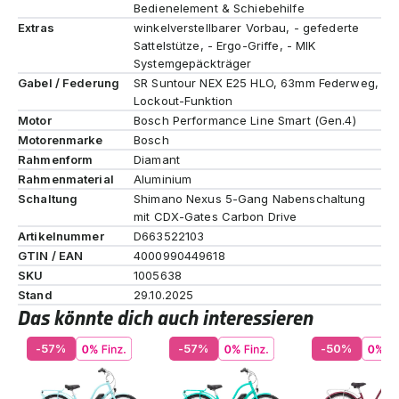
Bedienelement & Schiebehilfe
Extras
winkelverstellbarer Vorbau, - gefederte
Sattelstütze, - Ergo-Griffe, - MIK
Systemgepäckträger
Gabel / Federung
SR Suntour NEX E25 HLO, 63mm Federweg,
Lockout-Funktion
Motor
Bosch Performance Line Smart (Gen.4)
Motorenmarke
Bosch
Rahmenform
Diamant
Rahmenmaterial
Aluminium
Schaltung
Shimano Nexus 5-Gang Nabenschaltung
mit CDX-Gates Carbon Drive
Artikelnummer
D663522103
GTIN / EAN
4000990449618
SKU
1005638
Stand
29.10.2025
Das könnte dich auch interessieren
-57%
-57%
-50%