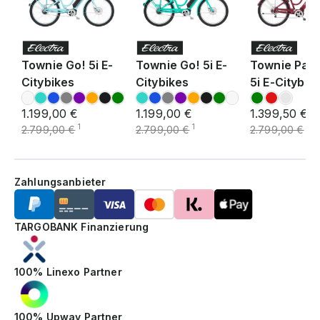
Townie Go! 5i E-
Townie Go! 5i E-
Townie Path
Citybikes
Citybikes
5i E-Citybik
1.199,00 €
1.199,00 €
1.399,50 €
1
1
1
2.799,00 €
2.799,00 €
2.799,00 €
Zahlungsanbieter
TARGOBANK Finanzierung
100% Linexo Partner
100% Upway Partner