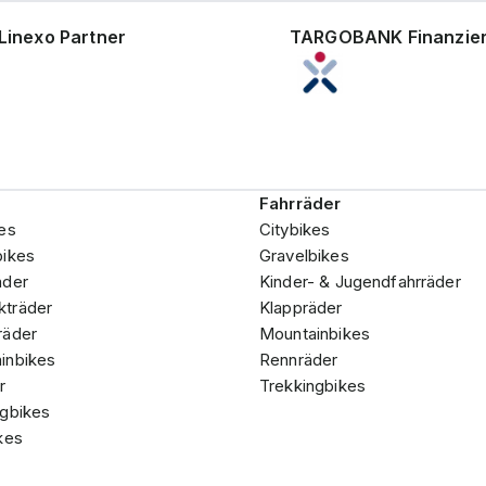
Linexo Partner
TARGOBANK Finanzie
Fahrräder
es
Citybikes
bikes
Gravelbikes
äder
Kinder- & Jugendfahrräder
träder
Klappräder
räder
Mountainbikes
inbikes
Rennräder
r
Trekkingbikes
ngbikes
kes