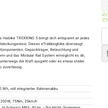
as Haibike TREKKING 5 bringt dich entspannt an jedes
ntdeckungsreise: Dieses eTrekkingbike überzeugt
de Komponenten. Gepäckträger, Beleuchtung und
 und das Modular Rail System ermöglicht es dir,
 unterwegs die Kraft ausgeht oder es etwas steiler
b zuverlässig.
 Wh, voll integrierter Rahmenakku
 250W, 75Nm, 25km/h
 H-Schwarz MR4, 40 lm, - Rücklicht: Spanninga,