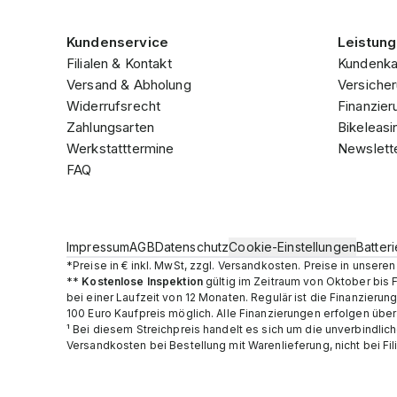
Kundenservice
Leistun
Filialen & Kontakt
Kundenka
Versand & Abholung
Versicher
Widerrufsrecht
Finanzier
Zahlungsarten
Bikeleasi
Werkstatttermine
Newslett
FAQ
Impressum
AGB
Datenschutz
Cookie-Einstellungen
Batter
*Preise in € inkl. MwSt, zzgl. Versandkosten. Preise in unser
**
Kostenlose Inspektion
gültig im Zeitraum von Oktober bis 
bei einer Laufzeit von 12 Monaten. Regulär ist die Finanzier
100 Euro Kaufpreis möglich. Alle Finanzierungen erfolgen übe
¹ Bei diesem Streichpreis handelt es sich um die unverbindlic
Versandkosten bei Bestellung mit Warenlieferung, nicht bei Fil