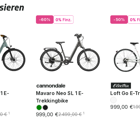
sieren
-60%
-50%
1 E-
Mavaro Neo SL 1 E-
Loft Go E-T
Trekkingbike
999,00 €
1.9
999,00 €
1
1
00 €
2.499,00 €