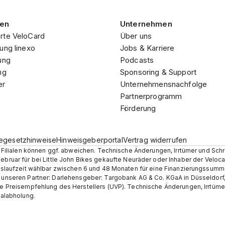
gen
Unternehmen
rte VeloCard
Über uns
ung linexo
Jobs & Karriere
ung
Podcasts
ng
Sponsoring & Support
er
Unternehmensnachfolge
Partnerprogramm
Förderung
iegesetzhinweise
Hinweisgeberportal
Vertrag widerrufen
en Filialen können ggf. abweichen. Technische Änderungen, Irrtümer und Sch
Februar für bei Little John Bikes gekaufte Neuräder oder Inhaber der Velo
ungslaufzeit wählbar zwischen 6 und 48 Monaten für eine Finanzierungssumm
r unseren Partner: Darlehensgeber: Targobank AG & Co. KGaA in Düsseldorf
he Preisempfehlung des Herstellers (UVP). Technische Änderungen, Irrtümer 
ialabholung.