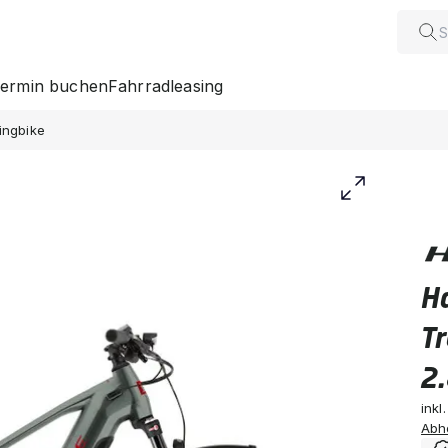
ermin buchen
Fahrradleasing
ingbike
Ha
T
2
inkl
Abh