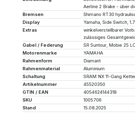
Aerline 2 Brake - über d
Bremsen
Shimano RT30 hydrauli
Display
Yamaha, Side Switch, 1.
Extras
winkelverstellbarer Vorb
zulässiges Gesamtgewic
Gabel / Federung
SR Suntour, Mobie 25 L
Motorenmarke
YAMAHA
Rahmenform
Diamant
Rahmenmaterial
Aluminium
Schaltung
SRAM NX 11-Gang Kette
Artikelnummer
45520350
GTIN / EAN
4054624144318
SKU
1005706
Stand
15.08.2025