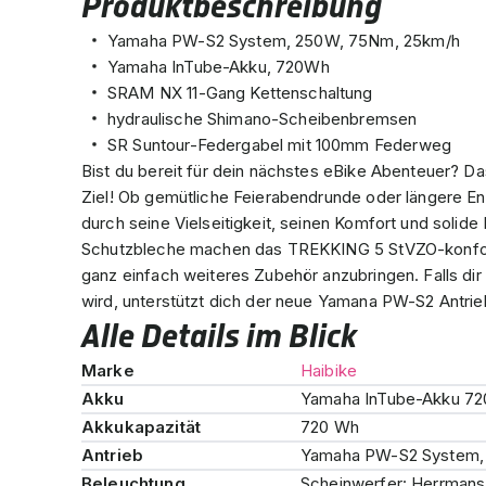
Produktbeschreibung
Yamaha PW-S2 System, 250W, 75Nm, 25km/h
Yamaha InTube-Akku, 720Wh
SRAM NX 11-Gang Kettenschaltung
hydraulische Shimano-Scheibenbremsen
SR Suntour-Federgabel mit 100mm Federweg
Bist du bereit für dein nächstes eBike Abenteuer? D
Ziel! Ob gemütliche Feierabendrunde oder längere E
durch seine Vielseitigkeit, seinen Komfort und soli
Schutzbleche machen das TREKKING 5 StVZO-konform
ganz einfach weiteres Zubehör anzubringen. Falls dir
wird, unterstützt dich der neue Yamana PW-S2 Antrie
Alle Details im Blick
Marke
Haibike
Akku
Yamaha InTube-Akku 720
Akkukapazität
720 Wh
Antrieb
Yamaha PW-S2 System,
Beleuchtung
Scheinwerfer: Herrmans,