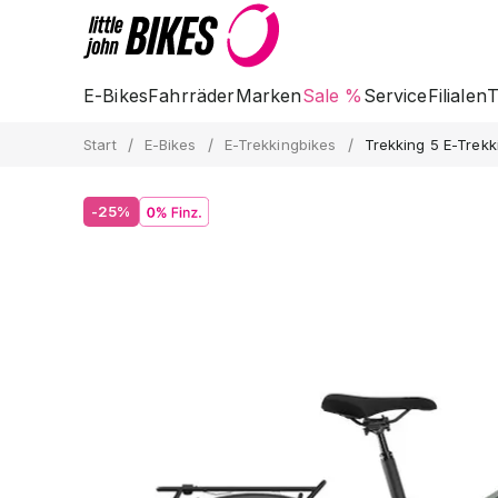
E-Bikes
Fahrräder
Marken
Sale %
Service
Filialen
T
/
/
/
Start
E-Bikes
E-Trekkingbikes
Trekking 5 E-Trekk
-25%