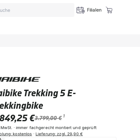
Filialen
ibike Trekking 5 E-
rekkingbike
.849,25 €
1
3.799,00 €
. MwSt. · immer fachgerecht montiert und geprüft
olung: kostenlos
·
Lieferung: zzgl. 29,90 €