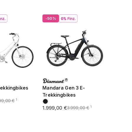
-50%
rekkingbikes
Mandara Gen 3 E-
Trekkingbikes
1
99,00 €
1.999,00 €
1
3.999,00 €