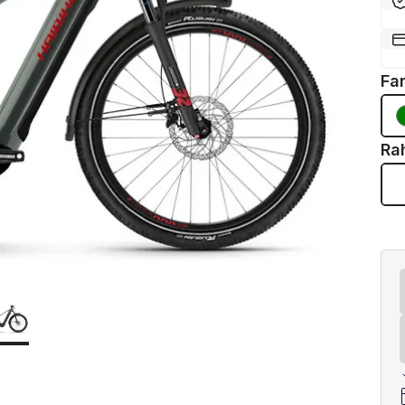
Fa
Ra