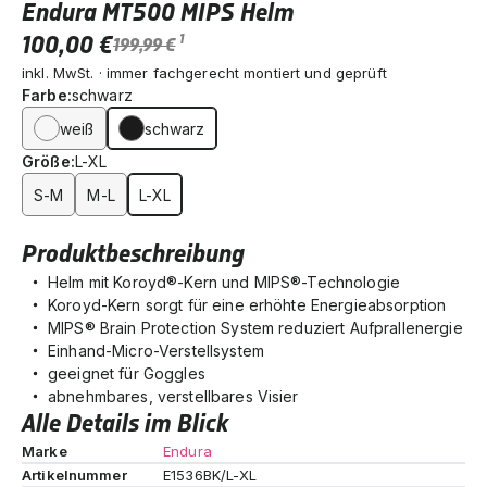
Endura MT500 MIPS Helm
100,00 €
1
199,99 €
inkl. MwSt. · immer fachgerecht montiert und geprüft
Farbe:
schwarz
weiß
schwarz
Größe:
L-XL
S-M
M-L
L-XL
Produktbeschreibung
Helm mit Koroyd®-Kern und MIPS®-Technologie
Koroyd-Kern sorgt für eine erhöhte Energieabsorption
MIPS® Brain Protection System reduziert Aufprallenergie
Einhand-Micro-Verstellsystem
geeignet für Goggles
abnehmbares, verstellbares Visier
Alle Details im Blick
Marke
Endura
Artikelnummer
E1536BK/L-XL