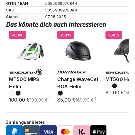
GTIN / EAN
5055939970844
SKU
5055939970844
Stand
07.05.2025
Das könnte dich auch interessieren
-50%
-50%
-50%
MT500 MIPS
Charge WaveCel
MT500 Hel
Helm
BOA Helm
80,00 €
159,
100,00 €
85,00 €
1
1
199,99 €
169,99 €
Zahlungsanbieter