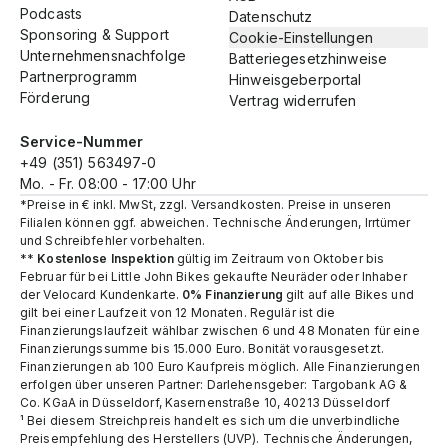
Podcasts
Datenschutz
Sponsoring & Support
Cookie-Einstellungen
Unternehmensnachfolge
Batteriegesetzhinweise
Partnerprogramm
Hinweisgeberportal
Förderung
Vertrag widerrufen
Service-Nummer
+49 (351) 563497-0
Mo. - Fr. 08:00 - 17:00 Uhr
*Preise in € inkl. MwSt, zzgl. Versandkosten. Preise in unseren
Filialen können ggf. abweichen. Technische Änderungen, Irrtümer
und Schreibfehler vorbehalten.
**
Kostenlose Inspektion
gültig im Zeitraum von Oktober bis
Februar für bei Little John Bikes gekaufte Neuräder oder Inhaber
der Velocard Kundenkarte.
0% Finanzierung
gilt auf alle Bikes und
gilt bei einer Laufzeit von 12 Monaten. Regulär ist die
Finanzierungslaufzeit wählbar zwischen 6 und 48 Monaten für eine
Finanzierungssumme bis 15.000 Euro. Bonität vorausgesetzt.
Finanzierungen ab 100 Euro Kaufpreis möglich. Alle Finanzierungen
erfolgen über unseren Partner: Darlehensgeber: Targobank AG &
Co. KGaA in Düsseldorf, Kasernenstraße 10, 40213 Düsseldorf
¹ Bei diesem Streichpreis handelt es sich um die unverbindliche
Preisempfehlung des Herstellers (UVP). Technische Änderungen,