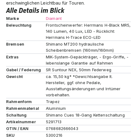
erschwinglichen Leichtbau für Touren.
Alle Details im Blick
Marke
Diamant
Beleuchtung
Frontscheinwerfer: Herrmans H-Black MR5,
140 Lumen, 40 Lux, LED - Rücklicht:
Herrmans H-Trace ECO-LED
Bremsen
Shimano MT200 hydraulische
Scheibenbremsen (160mm/160mm)
Extras
MIK-System-Gepäckträger, - Ergo-Griffe, -
lebenslange Garantie auf Rahmen
Gabel / Federung
SR Suntour NEX, 50mm Federweg
Gewicht
ca. 15,50 kg* *Gewichtsangabe lt.
Hersteller, ggf. ohne Pedale,
Ausstattungsänderungen und Irrtümer
vorbehalten.
Rahmenform
Trapez
Rahmenmaterial
Aluminium
Schaltung
Shimano Cues 18-Gang Kettenschaltung
Artikelnummer
5291713
GTIN / EAN
0768682666043
SKU
5300216