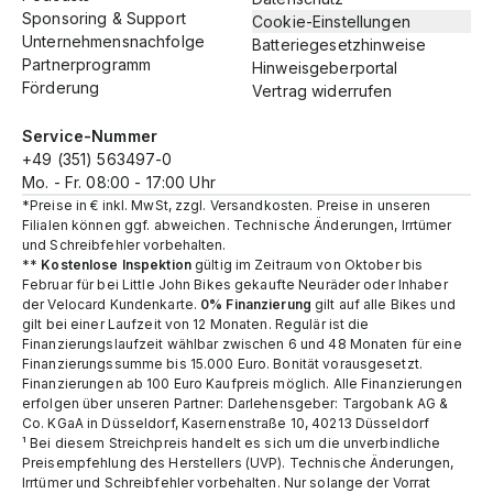
Sponsoring & Support
Cookie-Einstellungen
Unternehmensnachfolge
Batteriegesetzhinweise
Partnerprogramm
Hinweisgeberportal
Förderung
Vertrag widerrufen
Service-Nummer
+49 (351) 563497-0
Mo. - Fr. 08:00 - 17:00 Uhr
*Preise in € inkl. MwSt, zzgl. Versandkosten. Preise in unseren
Filialen können ggf. abweichen. Technische Änderungen, Irrtümer
und Schreibfehler vorbehalten.
**
Kostenlose Inspektion
gültig im Zeitraum von Oktober bis
Februar für bei Little John Bikes gekaufte Neuräder oder Inhaber
der Velocard Kundenkarte.
0% Finanzierung
gilt auf alle Bikes und
gilt bei einer Laufzeit von 12 Monaten. Regulär ist die
Finanzierungslaufzeit wählbar zwischen 6 und 48 Monaten für eine
Finanzierungssumme bis 15.000 Euro. Bonität vorausgesetzt.
Finanzierungen ab 100 Euro Kaufpreis möglich. Alle Finanzierungen
erfolgen über unseren Partner: Darlehensgeber: Targobank AG &
Co. KGaA in Düsseldorf, Kasernenstraße 10, 40213 Düsseldorf
¹ Bei diesem Streichpreis handelt es sich um die unverbindliche
Preisempfehlung des Herstellers (UVP). Technische Änderungen,
Irrtümer und Schreibfehler vorbehalten. Nur solange der Vorrat