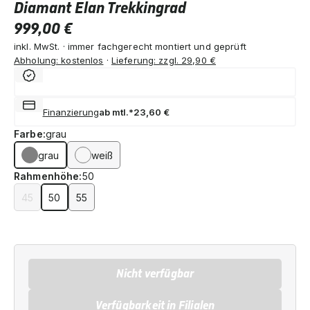
Diamant Elan Trekkingrad
999,00 €
inkl. MwSt. · immer fachgerecht montiert und geprüft
Abholung: kostenlos
·
Lieferung: zzgl. 29,90 €
Finanzierung
ab mtl.*
23,60 €
Farbe:
grau
grau
weiß
Rahmenhöhe:
50
45
50
55
Nicht verfügbar
Verfügbarkeit in Filialen