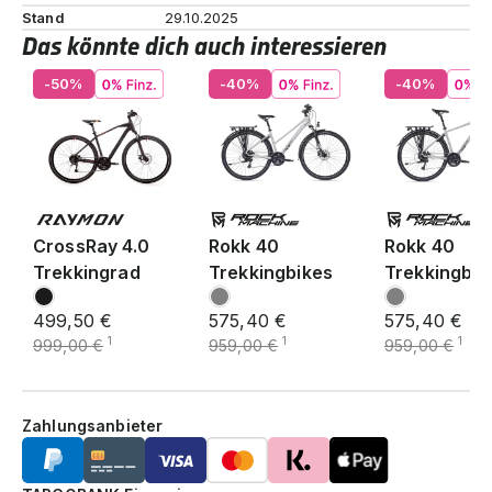
Stand
29.10.2025
Das könnte dich auch interessieren
-50%
-40%
-40%
CrossRay 4.0
Rokk 40
Rokk 40
Trekkingrad
Trekkingbikes
Trekkingbik
499,50 €
575,40 €
575,40 €
1
1
1
999,00 €
959,00 €
959,00 €
Zahlungsanbieter