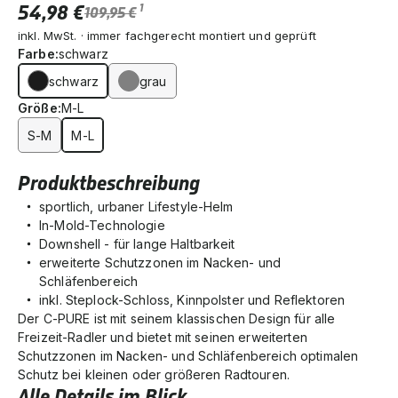
54,98 €
1
109,95 €
inkl. MwSt. · immer fachgerecht montiert und geprüft
Farbe:
schwarz
schwarz
grau
Größe:
M-L
S-M
M-L
Produktbeschreibung
sportlich, urbaner Lifestyle-Helm
In-Mold-Technologie
Downshell - für lange Haltbarkeit
erweiterte Schutzzonen im Nacken- und
Schläfenbereich
inkl. Steplock-Schloss, Kinnpolster und Reflektoren
Der C-PURE ist mit seinem klassischen Design für alle
Freizeit-Radler und bietet mit seinen erweiterten
Schutzzonen im Nacken- und Schläfenbereich optimalen
Schutz bei kleinen oder größeren Radtouren.
Alle Details im Blick