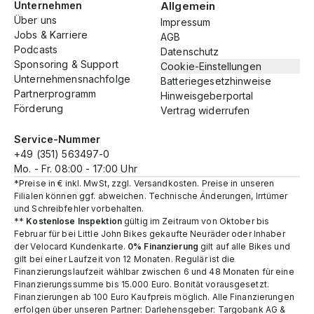
Unternehmen
Allgemein
Über uns
Impressum
Jobs & Karriere
AGB
Podcasts
Datenschutz
Sponsoring & Support
Cookie-Einstellungen
Unternehmensnachfolge
Batteriegesetzhinweise
Partnerprogramm
Hinweisgeberportal
Förderung
Vertrag widerrufen
Service-Nummer
+49 (351) 563497-0
Mo. - Fr. 08:00 - 17:00 Uhr
*Preise in € inkl. MwSt, zzgl. Versandkosten. Preise in unseren
Filialen können ggf. abweichen. Technische Änderungen, Irrtümer
und Schreibfehler vorbehalten.
**
Kostenlose Inspektion
gültig im Zeitraum von Oktober bis
Februar für bei Little John Bikes gekaufte Neuräder oder Inhaber
der Velocard Kundenkarte.
0% Finanzierung
gilt auf alle Bikes und
gilt bei einer Laufzeit von 12 Monaten. Regulär ist die
Finanzierungslaufzeit wählbar zwischen 6 und 48 Monaten für eine
Finanzierungssumme bis 15.000 Euro. Bonität vorausgesetzt.
Finanzierungen ab 100 Euro Kaufpreis möglich. Alle Finanzierungen
erfolgen über unseren Partner: Darlehensgeber: Targobank AG &