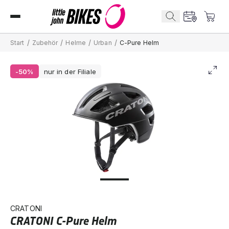
/
/
/
/
Start
Zubehör
Helme
Urban
C-Pure Helm
-50%
nur in der Filiale
CRATONI
CRATONI C-Pure Helm