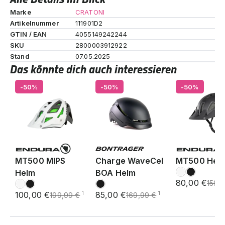
Marke
CRATONI
Artikelnummer
111901D2
GTIN / EAN
4055149242244
SKU
2800003912922
Stand
07.05.2025
Das könnte dich auch interessieren
-50%
-50%
-50%
MT500 MIPS
Charge WaveCel
MT500 Hel
Helm
BOA Helm
80,00 €
159,
100,00 €
85,00 €
1
1
199,99 €
169,99 €