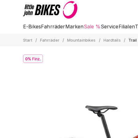
E-Bikes
Fahrräder
Marken
Sale %
Service
Filialen
T
/
/
/
/
Start
Fahrräder
Mountainbikes
Hardtails
Trai