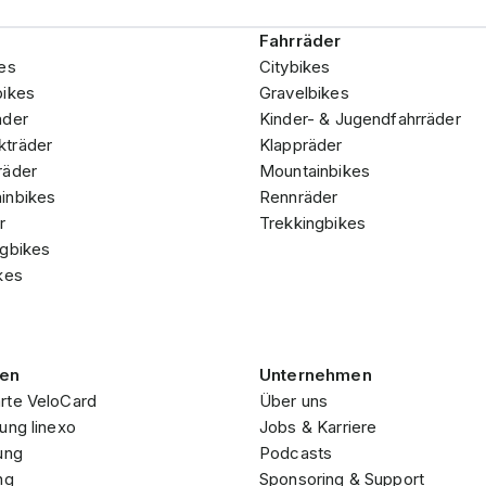
Fahrräder
es
Citybikes
bikes
Gravelbikes
äder
Kinder- & Jugendfahrräder
träder
Klappräder
räder
Mountainbikes
inbikes
Rennräder
r
Trekkingbikes
ngbikes
kes
gen
Unternehmen
rte VeloCard
Über uns
ung linexo
Jobs & Karriere
ung
Podcasts
ng
Sponsoring & Support