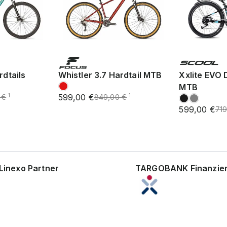
rdtails
Whistler 3.7 Hardtail MTB
Xxlite EVO 
MTB
599,00 €
1
1
 €
849,00 €
599,00 €
719
Linexo Partner
TARGOBANK Finanzie