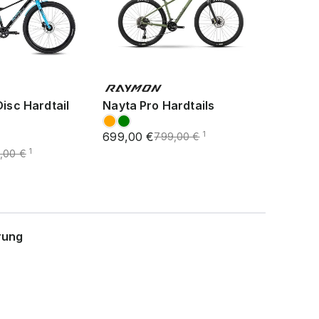
Disc Hardtail
Nayta Pro Hardtails
699,00 €
1
799,00 €
1
,00 €
rung