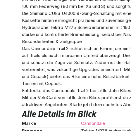
100 mm Federweg (80 mm bei XS und S) und sorgt für
Die Shimano CUES U4000 9-Gang-Schaltung mit einem
Kassette hinten ermöglicht präzises und zuverlässige
Hydraulische Tektro M275 Scheibenbremsen mit 160 
starke und kontrollierte Bremsleistung, selbst bei Nä
Besonderheiten & Zielgruppe
Das Cannondale Trail 2 richtet sich an Fahrer, die ei
auf Trails als auch im urbanen Umfeld überzeugt. Die
und schützt die Züge vor Schmutz. Zudem ist der Rah
vorbereitet, was zukünftige Upgrades erleichtert. Mi
und Gepäck) bietet das Bike eine hohe Belastbarkeit
Touren mit Gepäck.
Entdecke das Cannondale Trail 2 bei Little John Bik
Mit der VeloCard von Little John Bikes profitierst d
attraktiven Angeboten. Starte jetzt dein nächstes Ab
Alle Details im Blick
Marke
Cannondale
Bremsen
Tektro M275 hydraulis