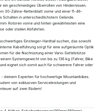
 ein geschmeidiges Überrollen von Hindernissen.
 30-Zähne-Kettenblatt vorne und einer 11-46-
s Schalten in unterschiedlichstem Gelände.
mm Rotoren vorne und hinten gewährleisten eine
sse oder steilen Abfahrten.
n hochwertiges Einsteiger-Hardtail suchen, das sowohl
 interne Kabelführung sorgt für eine aufgeräumte Optik
men für die Nachrüstung einer Vario-Sattelstütze
t einem Systemgewicht von bis zu 136 kg (Fahrer, Bike
 und eignet sich somit auch für schwerere Fahrer oder
es - deinem Experten für hochwertige Mountainbikes.
u zudem von exklusiven Serviceleistungen und
enteuer auf zwei Rädern!
che 4-Kolben-Scheibenbremsen(160mm/160mm)