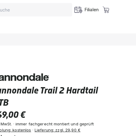
Filialen
nnondale Trail 2 Hardtail
TB
49,00 €
. MwSt. · immer fachgerecht montiert und geprüft
olung: kostenlos
·
Lieferung: zzgl. 29,90 €