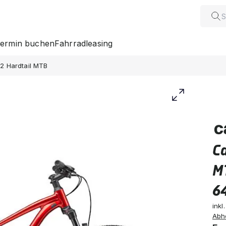
ermin buchen
Fahrradleasing
l 2 Hardtail MTB
Ca
M
6
inkl
Abh