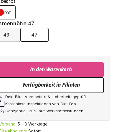
rbe:
rot
rot
hmenhöhe:
47
43
47
In den Warenkorb
Verfügbarkeit in Filialen
Dein Bike: Vormontiert & sicherheitsgeprüft
Kostenlose Inspektionen von Okt.-Feb.
Ganzjährig -20% auf Werkstattleistungen
Versand:
5 - 8 Werktage
Filialabholung:
Sofort