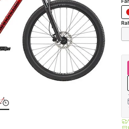
Fa
Ra