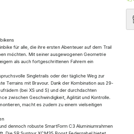
lbikens
nbike für alle, die ihre ersten Abenteuer auf dem Trail
heben möchten. Mit seiner ausgewogenen Geometrie
igern als auch fortgeschrittenen Fahrern ein
pruchsvolle Singletrails oder der tägliche Weg zur
ste Terrains mit Bravour. Dank der Kombination aus 29-
aufrädern (bei XS und S) und der durchdachten
ce zwischen Geschwindigkeit, Agilität und Kontrolle.
montieren, macht es zudem zu einem vielseitigen
en
te und dennoch robuste SmartForm C3 Aluminiumrahmen
pft. Die SR Suntour XCM35 Boost Federgabel bietet