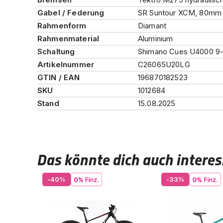
Gabel / Federung
SR Suntour XCM, 80mm
Rahmenform
Diamant
Rahmenmaterial
Aluminium
Schaltung
Shimano Cues U4000 9-
Artikelnummer
C26065U20LG
GTIN / EAN
196870182523
SKU
1012684
Stand
15.08.2025
Das könnte dich auch interes
-40%
-33%