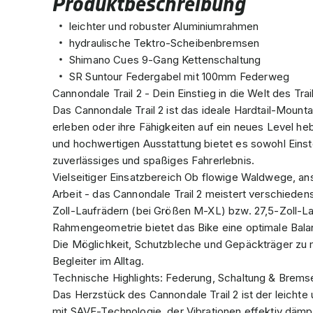
Produktbeschreibung
leichter und robuster Aluminiumrahmen
hydraulische Tektro-Scheibenbremsen
Shimano Cues 9-Gang Kettenschaltung
SR Suntour Federgabel mit 100mm Federweg
Cannondale Trail 2 - Dein Einstieg in die Welt des Trai
Das Cannondale Trail 2 ist das ideale Hardtail-Mountai
erleben oder ihre Fähigkeiten auf ein neues Level 
und hochwertigen Ausstattung bietet es sowohl Einste
zuverlässiges und spaßiges Fahrerlebnis.
Vielseitiger Einsatzbereich Ob flowige Waldwege, ans
Arbeit - das Cannondale Trail 2 meistert verschieden
Zoll-Laufrädern (bei Größen M-XL) bzw. 27,5-Zoll-L
Rahmengeometrie bietet das Bike eine optimale Balan
Die Möglichkeit, Schutzbleche und Gepäckträger zu 
Begleiter im Alltag.
Technische Highlights: Federung, Schaltung & Brems
Das Herzstück des Cannondale Trail 2 ist der leich
mit SAVE-Technologie, der Vibrationen effektiv däm