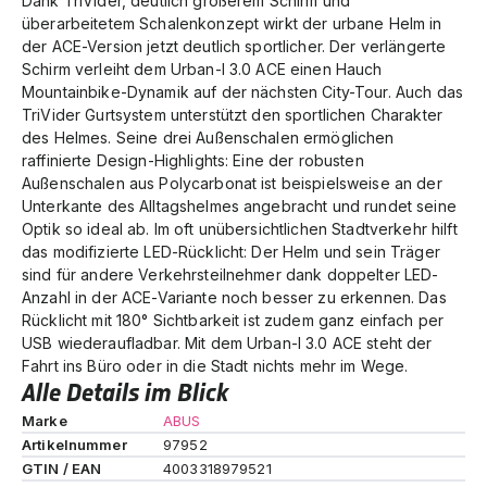
Dank TriVider, deutlich größerem Schirm und
überarbeitetem Schalenkonzept wirkt der urbane Helm in
der ACE-Version jetzt deutlich sportlicher. Der verlängerte
Schirm verleiht dem Urban-I 3.0 ACE einen Hauch
Mountainbike-Dynamik auf der nächsten City-Tour. Auch das
TriVider Gurtsystem unterstützt den sportlichen Charakter
des Helmes. Seine drei Außenschalen ermöglichen
raffinierte Design-Highlights: Eine der robusten
Außenschalen aus Polycarbonat ist beispielsweise an der
Unterkante des Alltagshelmes angebracht und rundet seine
Optik so ideal ab. Im oft unübersichtlichen Stadtverkehr hilft
das modifizierte LED-Rücklicht: Der Helm und sein Träger
sind für andere Verkehrsteilnehmer dank doppelter LED-
Anzahl in der ACE-Variante noch besser zu erkennen. Das
Rücklicht mit 180° Sichtbarkeit ist zudem ganz einfach per
USB wiederaufladbar. Mit dem Urban-I 3.0 ACE steht der
Fahrt ins Büro oder in die Stadt nichts mehr im Wege.
Alle Details im Blick
Marke
ABUS
Artikelnummer
97952
GTIN / EAN
4003318979521