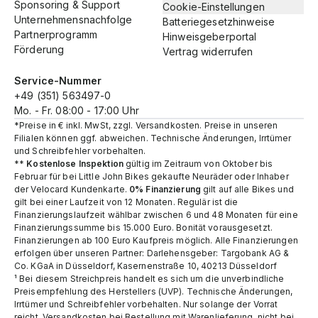
Sponsoring & Support
Cookie-Einstellungen
Unternehmensnachfolge
Batteriegesetzhinweise
Partnerprogramm
Hinweisgeberportal
Förderung
Vertrag widerrufen
Service-Nummer
+49 (351) 563497-0
Mo. - Fr. 08:00 - 17:00 Uhr
*Preise in € inkl. MwSt, zzgl. Versandkosten. Preise in unseren
Filialen können ggf. abweichen. Technische Änderungen, Irrtümer
und Schreibfehler vorbehalten.
**
Kostenlose Inspektion
gültig im Zeitraum von Oktober bis
Februar für bei Little John Bikes gekaufte Neuräder oder Inhaber
der Velocard Kundenkarte.
0% Finanzierung
gilt auf alle Bikes und
gilt bei einer Laufzeit von 12 Monaten. Regulär ist die
Finanzierungslaufzeit wählbar zwischen 6 und 48 Monaten für eine
Finanzierungssumme bis 15.000 Euro. Bonität vorausgesetzt.
Finanzierungen ab 100 Euro Kaufpreis möglich. Alle Finanzierungen
erfolgen über unseren Partner: Darlehensgeber: Targobank AG &
Co. KGaA in Düsseldorf, Kasernenstraße 10, 40213 Düsseldorf
¹ Bei diesem Streichpreis handelt es sich um die unverbindliche
Preisempfehlung des Herstellers (UVP). Technische Änderungen,
Irrtümer und Schreibfehler vorbehalten. Nur solange der Vorrat
reicht.​ Versandkosten bei Bestellung mit Warenlieferung, nicht bei