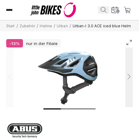
/
/
/
/
Start
Zubehör
Helme
Urban
Urban-I 3.0 ACE iced blue Helm
-13%
nur in der Filiale