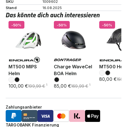
SKU
1009602
Stand
16.08.2025
Das könnte dich auch interessieren
-50%
-50%
-50%
MT500 MIPS
Charge WaveCel
MT500 Hel
Helm
BOA Helm
80,00 €
159,
100,00 €
85,00 €
1
1
199,99 €
169,99 €
Zahlungsanbieter
TARGOBANK Finanzierung