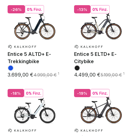
-26%
-13%
Entice 5 ALTD+ E-
Entice 5 ELTD+ E-
Trekkingbike
Citybike
3.699,00 €
4.499,00 €
1
1
4.999,00 €
5.199,00 €
-18%
-19%