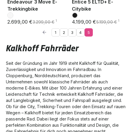
Endeavour 3 Move E-
Entice 5 ELTD+ E-
Trekkingbike
Citybike
2.699,00 €
4.199,00 €
1
1
3.299,00 €
5.199,00 €
1
2
3
4
5
Kalkhoff Fahrräder
Seit der Gründung im Jahr 1919 steht Kalkhoff für Qualität,
Zuverlässigkeit und Innovation im Fahrradbau. In
Cloppenburg, Norddeutschland, produziert das
Unternehmen sowohl klassische Fahrräder als auch
moderne E-Bikes. Mit über 100 Jahren Erfahrung und einer
Leidenschaft für Technik entwickelt Kalkhoff Fahrräder, die
auf Langlebigkeit, Sicherheit und Fahrspaß ausgelegt sind.
Ob für die City, Trekking-Touren oder den Einsatz auf rauen
Wegen – Kalkhoff bietet für jeden Einsatzbereich das
passende Rad. Dabei liegt der Fokus stets auf einer
perfekten Kombination aus Funktionalität und Design, die
das Fahrerlebnis für dich noch angenehmer macht.