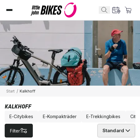
/
Start
Kalkhoff
KALKHOFF
E-Citybikes
E-Kompakträder
E-Trekkingbikes
City
Standard
Filter