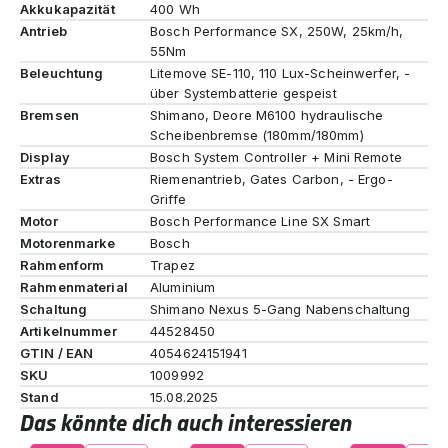
Akkukapazität
400 Wh
Antrieb
Bosch Performance SX, 250W, 25km/h,
55Nm
Beleuchtung
Litemove SE-110, 110 Lux-Scheinwerfer, -
über Systembatterie gespeist
Bremsen
Shimano, Deore M6100 hydraulische
Scheibenbremse (180mm/180mm)
Display
Bosch System Controller + Mini Remote
Extras
Riemenantrieb, Gates Carbon, - Ergo-
Griffe
Motor
Bosch Performance Line SX Smart
Motorenmarke
Bosch
Rahmenform
Trapez
Rahmenmaterial
Aluminium
Schaltung
Shimano Nexus 5-Gang Nabenschaltung
Artikelnummer
44528450
GTIN / EAN
4054624151941
SKU
1009992
Stand
15.08.2025
Das könnte dich auch interessieren