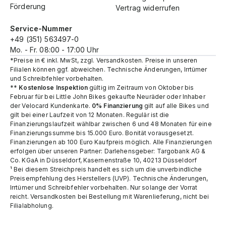
Förderung
Vertrag widerrufen
Service-Nummer
+49 (351) 563497-0
Mo. - Fr. 08:00 - 17:00 Uhr
*Preise in € inkl. MwSt, zzgl. Versandkosten. Preise in unseren
Filialen können ggf. abweichen. Technische Änderungen, Irrtümer
und Schreibfehler vorbehalten.
**
Kostenlose Inspektion
gültig im Zeitraum von Oktober bis
Februar für bei Little John Bikes gekaufte Neuräder oder Inhaber
der Velocard Kundenkarte.
0% Finanzierung
gilt auf alle Bikes und
gilt bei einer Laufzeit von 12 Monaten. Regulär ist die
Finanzierungslaufzeit wählbar zwischen 6 und 48 Monaten für eine
Finanzierungssumme bis 15.000 Euro. Bonität vorausgesetzt.
Finanzierungen ab 100 Euro Kaufpreis möglich. Alle Finanzierungen
erfolgen über unseren Partner: Darlehensgeber: Targobank AG &
Co. KGaA in Düsseldorf, Kasernenstraße 10, 40213 Düsseldorf
¹ Bei diesem Streichpreis handelt es sich um die unverbindliche
Preisempfehlung des Herstellers (UVP). Technische Änderungen,
Irrtümer und Schreibfehler vorbehalten. Nur solange der Vorrat
reicht.​ Versandkosten bei Bestellung mit Warenlieferung, nicht bei
Filialabholung.