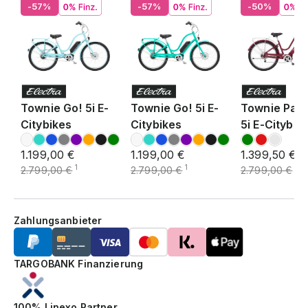
-57%
-57%
-50%
Townie Go! 5i E-
Townie Go! 5i E-
Townie Path
Citybikes
Citybikes
5i E-Citybik
1.199,00 €
1.199,00 €
1.399,50 €
1
1
1
2.799,00 €
2.799,00 €
2.799,00 €
Zahlungsanbieter
TARGOBANK Finanzierung
100% Linexo Partner