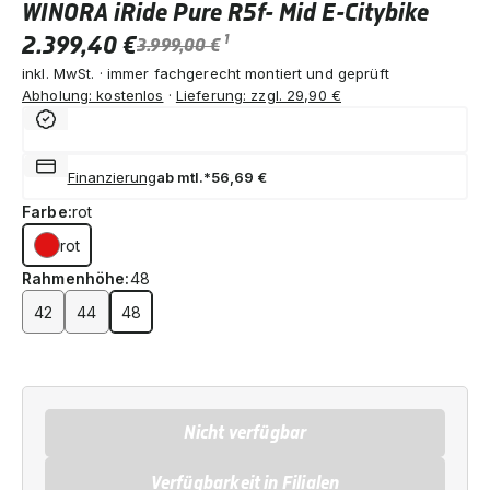
WINORA iRide Pure R5f- Mid E-Citybike
2.399,40 €
1
3.999,00 €
inkl. MwSt. · immer fachgerecht montiert und geprüft
Abholung: kostenlos
·
Lieferung: zzgl. 29,90 €
Finanzierung
ab mtl.*
56,69 €
Farbe:
rot
rot
Rahmenhöhe:
48
42
44
48
Nicht verfügbar
Verfügbarkeit in Filialen