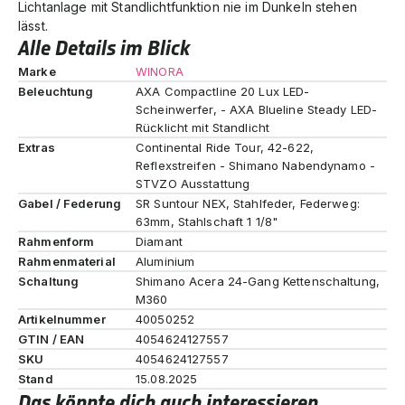
Lichtanlage mit Standlichtfunktion nie im Dunkeln stehen
lässt.
Alle Details im Blick
Marke
WINORA
Beleuchtung
AXA Compactline 20 Lux LED-
Scheinwerfer, - AXA Blueline Steady LED-
Rücklicht mit Standlicht
Extras
Continental Ride Tour, 42-622,
Reflexstreifen - Shimano Nabendynamo -
STVZO Ausstattung
Gabel / Federung
SR Suntour NEX, Stahlfeder, Federweg:
63mm, Stahlschaft 1 1/8"
Rahmenform
Diamant
Rahmenmaterial
Aluminium
Schaltung
Shimano Acera 24-Gang Kettenschaltung,
M360
Artikelnummer
40050252
GTIN / EAN
4054624127557
SKU
4054624127557
Stand
15.08.2025
Das könnte dich auch interessieren