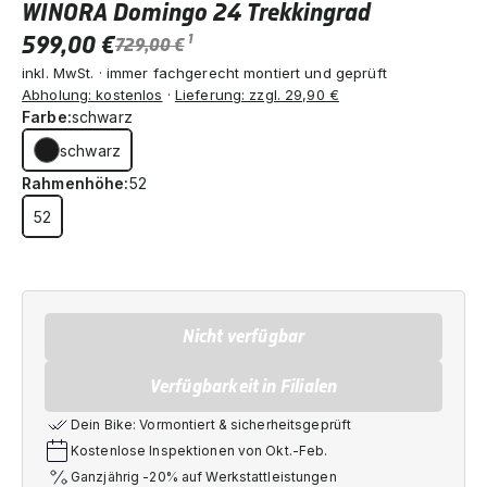
WINORA Domingo 24 Trekkingrad
599,00 €
1
729,00 €
inkl. MwSt. · immer fachgerecht montiert und geprüft
Abholung: kostenlos
·
Lieferung: zzgl. 29,90 €
Farbe:
schwarz
schwarz
Rahmenhöhe:
52
52
Nicht verfügbar
Verfügbarkeit in Filialen
Dein Bike: Vormontiert & sicherheitsgeprüft
Kostenlose Inspektionen von Okt.-Feb.
Ganzjährig -20% auf Werkstattleistungen