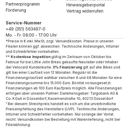
Partnerprogramm
Hinweisgeberportal
Förderung
Vertrag widerrufen
Service-Nummer
+49 (351) 563497-0
Mo. - Fr. 08:00 - 17:00 Uhr
*Preise in € inkl. MwSt, zzgl. Versandkosten. Preise in unseren
Filialen können ggf. abweichen. Technische Änderungen, Irrtümer
und Schreibfehler vorbehalten.
**
Kostenlose Inspektion
gültig im Zeitraum von Oktober bis
Februar für bei Little John Bikes gekaufte Neuräder oder Inhaber
der Velocard Kundenkarte.
0% Finanzierung
gilt auf alle Bikes und
gilt bei einer Laufzeit von 12 Monaten. Regulär ist die
Finanzierungslaufzeit wählbar zwischen 6 und 48 Monaten für eine
Finanzierungssumme bis 15.000 Euro. Bonität vorausgesetzt.
Finanzierungen ab 100 Euro Kaufpreis möglich. Alle Finanzierungen
erfolgen über unseren Partner: Darlehensgeber: Targobank AG &
Co. KGaA in Düsseldorf, Kasernenstraße 10, 40213 Düsseldorf
¹ Bei diesem Streichpreis handelt es sich um die unverbindliche
Preisempfehlung des Herstellers (UVP). Technische Änderungen,
Irrtümer und Schreibfehler vorbehalten. Nur solange der Vorrat
reicht.​ Versandkosten bei Bestellung mit Warenlieferung, nicht bei
Filialabholung.