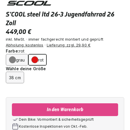
S'COOL steel ltd 26-3 Jugendfahrrad 26
Zoll
449,00 €
inkl. MwSt. · immer fachgerecht montiert und geprüft
Abholung: kostenlos
·
Lieferung: zzgl. 29,90 €
Farbe:
rot
grau
rot
Wähle deine Größe
38 cm
In den Warenkorb
Dein Bike: Vormontiert & sicherheitsgeprüft
Kostenlose Inspektionen von Okt.-Feb.