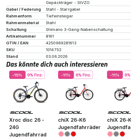
Gepäckträger - StVZO
Gabel / Federung
Stahl - Starrgabel
Rahmenform
Tiefeinsteiger
Rahmenmaterial
Stahl
Schaltung
Shimano 3-Gang-Nabenschaltung
Artikelnummer
8161
GTIN / EAN
4250969281613
SKU
1014752
Stand
03.06.2026
Das könnte dich auch interessieren
-15%
-11%
-11%
Xroc disc 26 -
chiX 26-K6
chiX 26-K6
24G
Jugendfahrräder
Jugendfahr
Jugendfahrrad