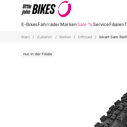
E-Bikes
Fahrräder
Marken
Sale %
Service
Filialen
T
/
/
/
/
Start
Zubehör
Reifen
Offroad
Smart Sam Rei
nur in der Filiale