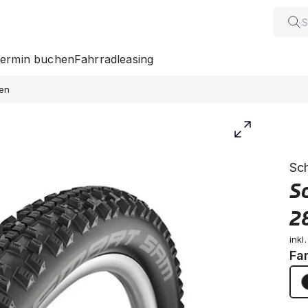
ermin buchen
Fahrradleasing
fen
Sc
S
2
inkl
Fa