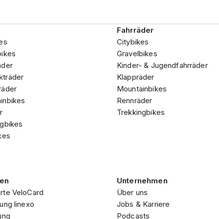
Fahrräder
es
Citybikes
bikes
Gravelbikes
äder
Kinder- & Jugendfahrräder
träder
Klappräder
räder
Mountainbikes
inbikes
Rennräder
r
Trekkingbikes
ngbikes
kes
gen
Unternehmen
rte VeloCard
Über uns
ung linexo
Jobs & Karriere
ung
Podcasts