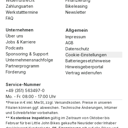
Widerrufsrecht
Finanzierung
Zahlungsarten
Bikeleasing
Werkstatttermine
Newsletter
FAQ
Unternehmen
Allgemein
Über uns
Impressum
Jobs & Karriere
AGB
Podcasts
Datenschutz
Sponsoring & Support
Cookie-Einstellungen
Unternehmensnachfolge
Batteriegesetzhinweise
Partnerprogramm
Hinweisgeberportal
Förderung
Vertrag widerrufen
Service-Nummer
+49 (351) 563497-0
Mo. - Fr. 08:00 - 17:00 Uhr
*Preise in € inkl. MwSt, zzgl. Versandkosten. Preise in unseren
Filialen können ggf. abweichen. Technische Änderungen, Irrtümer
und Schreibfehler vorbehalten.
**
Kostenlose Inspektion
gültig im Zeitraum von Oktober bis
Februar für bei Little John Bikes gekaufte Neuräder oder Inhaber