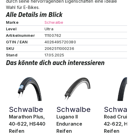
durch seine hervorragenden Eigenschaften eine ideale
Wahl für E-Bikes.
Alle Details im Blick
Marke
Schwalbe
Level
Ultra
Artikelnummer
11100762
GTIN / EAN
4026495720380
SKU
2062511000236
Stand
17.05.2025
Das könnte dich auch interessieren
Schwalbe
Schwalbe
Schwal
Marathon Plus,
Lugano II
Road Cruise
40-622, HS440
Endurance
42-622, HS
Reifen
Reifen
Reifen