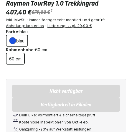
Raymon TourRay 1.0 Trekkingrad
407,40 €
1
679,00 €
inkl. MwSt. · immer fachgerecht montiert und geprüft
Abholung: kostenlos
·
Lieferung: zzgl. 29,90 €
Farbe:
blau
blau
Rahmenhöhe:
60 cm
60 cm
Nicht verfügbar
Verfügbarkeit in Filialen
Dein Bike: Vormontiert & sicherheitsgeprüft
Kostenlose Inspektionen von Okt.-Feb.
Ganzjährig -20% auf Werkstattleistungen