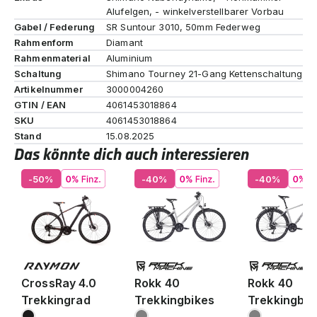
Alufelgen, - winkelverstellbarer Vorbau
Gabel / Federung
SR Suntour 3010, 50mm Federweg
Rahmenform
Diamant
Rahmenmaterial
Aluminium
Schaltung
Shimano Tourney 21-Gang Kettenschaltung
Artikelnummer
3000004260
GTIN / EAN
4061453018864
SKU
4061453018864
Stand
15.08.2025
Das könnte dich auch interessieren
-50%
-40%
-40%
CrossRay 4.0
Rokk 40
Rokk 40
Trekkingrad
Trekkingbikes
Trekkingbik