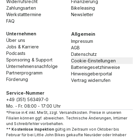
Widerrufsrecht
Finanzierung
Zahlungsarten
Bikeleasing
Werkstatttermine
Newsletter
FAQ
Unternehmen
Allgemein
Über uns
Impressum
Jobs & Karriere
AGB
Podcasts
Datenschutz
Sponsoring & Support
Cookie-Einstellungen
Unternehmensnachfolge
Batteriegesetzhinweise
Partnerprogramm
Hinweisgeberportal
Förderung
Vertrag widerrufen
Service-Nummer
+49 (351) 563497-0
Mo. - Fr. 08:00 - 17:00 Uhr
*Preise in € inkl. MwSt, zzgl. Versandkosten. Preise in unseren
Filialen können ggf. abweichen. Technische Änderungen, Irrtümer
und Schreibfehler vorbehalten.
**
Kostenlose Inspektion
gültig im Zeitraum von Oktober bis
Februar für bei Little John Bikes gekaufte Neuräder oder Inhaber