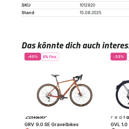
SKU
1012820
Stand
15.08.2025
Das könnte dich auch interes
-40%
-33%
GRV 9.0 SE Gravelbikes
GVL 1.0