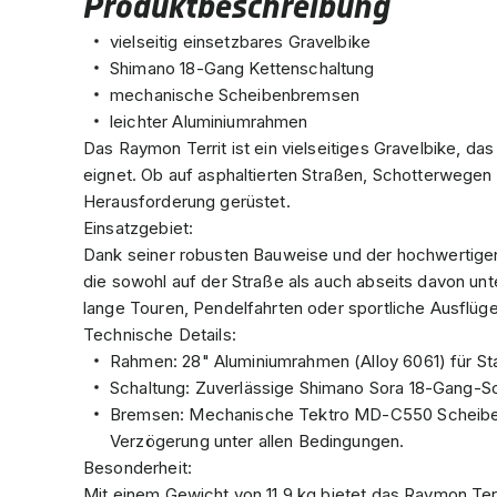
Produktbeschreibung
vielseitig einsetzbares Gravelbike
Shimano 18-Gang Kettenschaltung
mechanische Scheibenbremsen
leichter Aluminiumrahmen
Das Raymon Territ ist ein vielseitiges Gravelbike, da
eignet. Ob auf asphaltierten Straßen, Schotterwegen
Herausforderung gerüstet.
Einsatzgebiet:
Dank seiner robusten Bauweise und der hochwertigen 
die sowohl auf der Straße als auch abseits davon un
lange Touren, Pendelfahrten oder sportliche Ausflüge
Technische Details:
Rahmen: 28" Aluminiumrahmen (Alloy 6061) für Stab
Schaltung: Zuverlässige Shimano Sora 18-Gang-S
Bremsen: Mechanische Tektro MD-C550 Scheiben
Verzögerung unter allen Bedingungen.
Besonderheit:
Mit einem Gewicht von 11,9 kg bietet das Raymon Ter