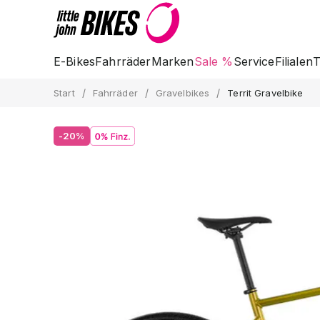
E-Bikes
Fahrräder
Marken
Sale %
Service
Filialen
T
/
/
/
Start
Fahrräder
Gravelbikes
Territ Gravelbike
-20%