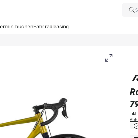
ermin buchen
Fahrradleasing
R
7
inkl
Abh