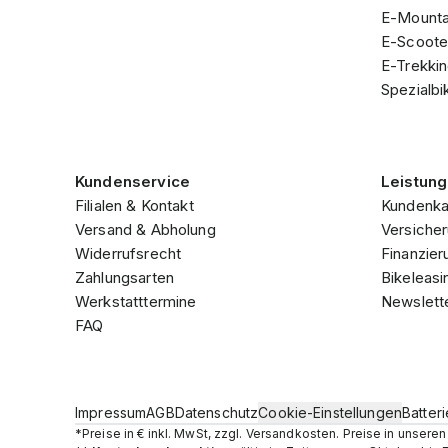
E-Mounta
E-Scoote
E-Trekki
Spezialbi
Kundenservice
Leistun
Filialen & Kontakt
Kundenka
Versand & Abholung
Versicher
Widerrufsrecht
Finanzier
Zahlungsarten
Bikeleasi
Werkstatttermine
Newslett
FAQ
Impressum
AGB
Datenschutz
Cookie-Einstellungen
Batter
*Preise in € inkl. MwSt, zzgl. Versandkosten. Preise in unser