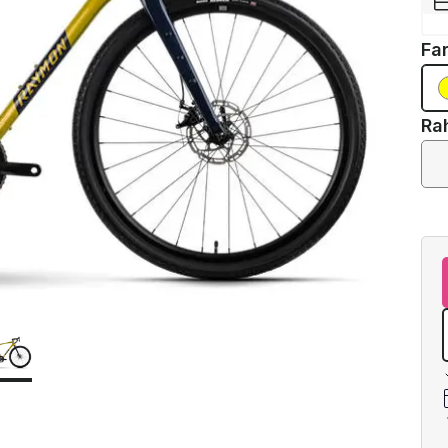
Fa
Ra