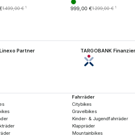
€
999,00 €
1
1
1.499,00 €
1.299,00 €
Linexo Partner
TARGOBANK Finanzie
Fahrräder
es
Citybikes
bikes
Gravelbikes
äder
Kinder- & Jugendfahrräder
träder
Klappräder
räder
Mountainbikes