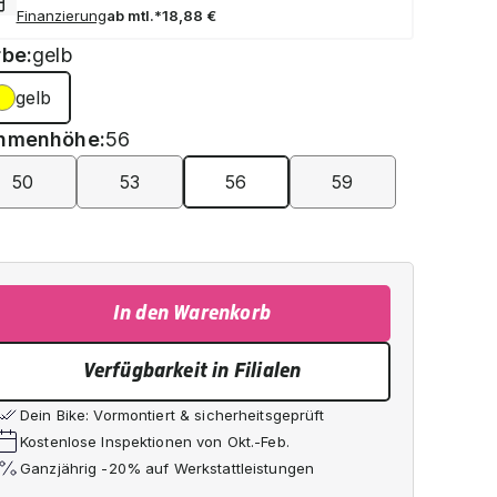
Finanzierung
ab mtl.*
18,88 €
rbe:
gelb
gelb
hmenhöhe:
56
50
53
56
59
In den Warenkorb
Verfügbarkeit in Filialen
Dein Bike: Vormontiert & sicherheitsgeprüft
Kostenlose Inspektionen von Okt.-Feb.
Ganzjährig -20% auf Werkstattleistungen