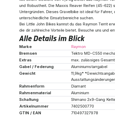
und Robustheit. Die Maxxis Reaver Reifen (45-622) s
Untergründen. Dieses Gravelbike ist ideal für Fahrer, 
unterschiedliche Einsatzbereiche suchen.
Bei Little John Bikes kannst du das Raymon Territ er
die dir zahlreiche Vorteile bietet. Besuche uns und e
Alle Details im Blick
Marke
Raymon
Bremsen
Tektro MD-C550 mecha
Extras
max. zulässiges Gesamt
Gabel / Federung
Aluminiumstarrgabel
Gewicht
11,9kg* *Gewichtsangabe 
Ausstattungsänderungen 
Rahmenform
Diamant
Rahmenmaterial
Aluminium
Schaltung
Shimano 2x9-Gang Kett
Artikelnummer
7402500770
GTIN / EAN
710497327978