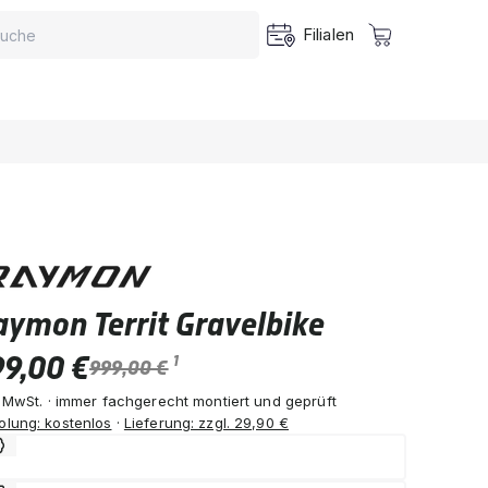
Filialen
aymon Territ Gravelbike
99,00 €
1
999,00 €
. MwSt. · immer fachgerecht montiert und geprüft
olung: kostenlos
·
Lieferung: zzgl. 29,90 €