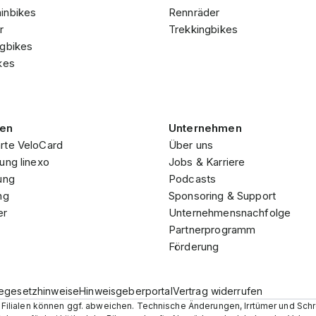
inbikes
Rennräder
r
Trekkingbikes
ngbikes
kes
gen
Unternehmen
rte VeloCard
Über uns
ung linexo
Jobs & Karriere
ung
Podcasts
ng
Sponsoring & Support
er
Unternehmensnachfolge
Partnerprogramm
Förderung
iegesetzhinweise
Hinweisgeberportal
Vertrag widerrufen
en Filialen können ggf. abweichen. Technische Änderungen, Irrtümer und Sch