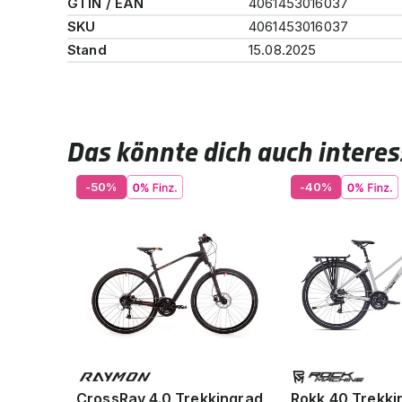
GTIN / EAN
4061453016037
SKU
4061453016037
Stand
15.08.2025
Das könnte dich auch interes
-50%
-40%
CrossRay 4.0 Trekkingrad
Rokk 40 Trekki