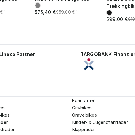
Trekkingbi
575,40 €
1
1
 €
959,00 €
599,00 €
919
Linexo Partner
TARGOBANK Finanzie
Fahrräder
es
Citybikes
bikes
Gravelbikes
äder
Kinder- & Jugendfahrräder
träder
Klappräder