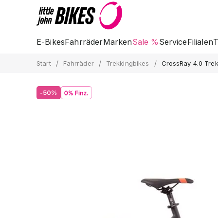
E-Bikes
Fahrräder
Marken
Sale %
Service
Filialen
T
/
/
/
Start
Fahrräder
Trekkingbikes
CrossRay 4.0 Tre
-50%