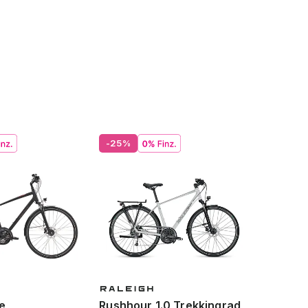
-25%
e
Rushhour 1.0 Trekkingrad