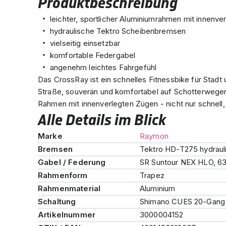
Produktbeschreibung
leichter, sportlicher Aluminiumrahmen mit innenv
hydraulische Tektro Scheibenbremsen
vielseitig einsetzbar
komfortable Federgabel
angenehm leichtes Fahrgefühl
Das CrossRay ist ein schnelles Fitnessbike für Stadt u
Straße, souverän und komfortabel auf Schotterwegen.
Rahmen mit innenverlegten Zügen - nicht nur schnell,
Alle Details im Blick
Marke
Raymon
Bremsen
Tektro HD-T275 hydrau
Gabel / Federung
SR Suntour NEX HLO, 
Rahmenform
Trapez
Rahmenmaterial
Aluminium
Schaltung
Shimano CUES 20-Gang 
Artikelnummer
3000004152