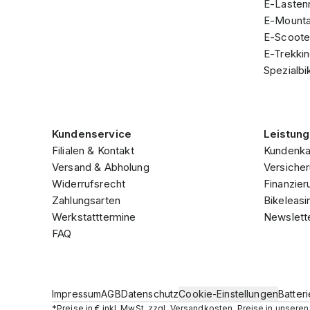
E-Lasten
E-Mounta
E-Scoote
E-Trekki
Spezialbi
Kundenservice
Leistun
Filialen & Kontakt
Kundenka
Versand & Abholung
Versicher
Widerrufsrecht
Finanzier
Zahlungsarten
Bikeleasi
Werkstatttermine
Newslett
FAQ
Impressum
AGB
Datenschutz
Cookie-Einstellungen
Batter
*Preise in € inkl. MwSt, zzgl. Versandkosten. Preise in unser