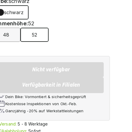
rbe:
schwarz
schwarz
hmenhöhe:
52
48
52
Nicht verfügbar
Verfügbarkeit in Filialen
Dein Bike: Vormontiert & sicherheitsgeprüft
Kostenlose Inspektionen von Okt.-Feb.
Ganzjährig -20% auf Werkstattleistungen
Versand:
5 - 8 Werktage
Filialabholung:
Sofort