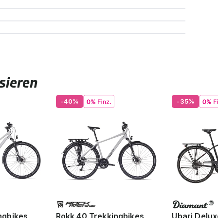
sieren
-40%
-35%
ngbikes
Rokk 40 Trekkingbikes
Ubari Delux