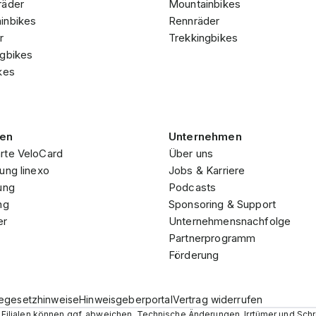
räder
Mountainbikes
inbikes
Rennräder
r
Trekkingbikes
ngbikes
kes
gen
Unternehmen
rte VeloCard
Über uns
ung linexo
Jobs & Karriere
ung
Podcasts
ng
Sponsoring & Support
er
Unternehmensnachfolge
Partnerprogramm
Förderung
iegesetzhinweise
Hinweisgeberportal
Vertrag widerrufen
en Filialen können ggf. abweichen. Technische Änderungen, Irrtümer und Sch