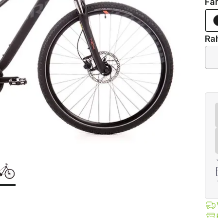
Fa
Ra