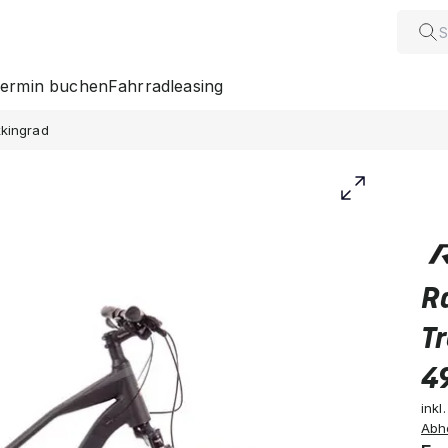
ermin buchen
Fahrradleasing
kkingrad
R
T
4
inkl
Abh