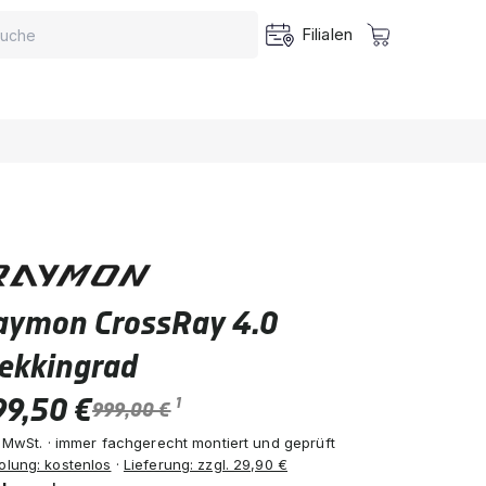
Filialen
aymon CrossRay 4.0
rekkingrad
99,50 €
1
999,00 €
. MwSt. · immer fachgerecht montiert und geprüft
olung: kostenlos
·
Lieferung: zzgl. 29,90 €