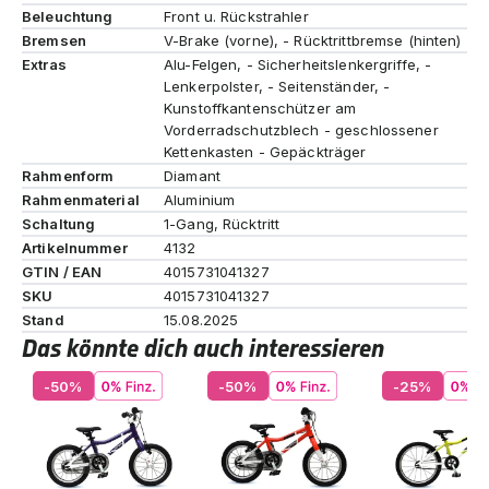
Beleuchtung
Front u. Rückstrahler
Bremsen
V-Brake (vorne), - Rücktrittbremse (hinten)
Extras
Alu-Felgen, - Sicherheitslenkergriffe, -
Lenkerpolster, - Seitenständer, -
Kunstoffkantenschützer am
Vorderradschutzblech - geschlossener
Kettenkasten - Gepäckträger
Rahmenform
Diamant
Rahmenmaterial
Aluminium
Schaltung
1-Gang, Rücktritt
Artikelnummer
4132
GTIN / EAN
4015731041327
SKU
4015731041327
Stand
15.08.2025
Das könnte dich auch interessieren
-50%
-50%
-25%