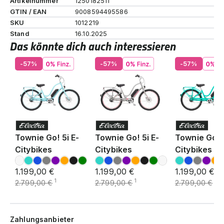
Artikelnummer
1250182511
GTIN / EAN
9008594495586
SKU
1012219
Stand
16.10.2025
Das könnte dich auch interessieren
-57%
-57%
-57%
Townie Go! 5i E-
Townie Go! 5i E-
Townie Go! 5
Citybikes
Citybikes
Citybikes
1.199,00 €
1.199,00 €
1.199,00 €
1
1
1
2.799,00 €
2.799,00 €
2.799,00 €
Zahlungsanbieter