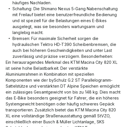
häufiges Nachladen.
Schaltung: Die Shimano Nexus 5-Gang Nabenschaltung
mit Freilauf bietet eine benutzerfreundliche Bedienung
und ist speziell für die Belastungen eines E-Bikes
ausgelegt, was sie besonders wartungsarm und
langlebig macht.
Bremsen: Für maximale Sicherheit sorgen die
hydraulischen Tektro HD-T390 Scheibenbremsen, die
auch bei höheren Geschwindigkeiten und unter Last
zuverlässig und präzise verzögern. Besonderheiten:
Ein herausragendes Merkmal des KTM Macina City 820 XL
ist seine hohe Belastbarkeit. Der verstärkte
Aluminiumrahmen in Kombination mit speziellen
Komponenten wie der bySchulz G.2 ST Parallelogramm-
Sattelstütze und verstärkten DT Alpine Speichen ermöglicht
ein zulässiges Gesamtgewicht von bis zu 148 kg. Dies macht
das E-Bike besonders geeignet für Fahrer, die ein höheres
Systemgewicht benötigen oder häufig schweres Gepäck
transportieren. Zusätzlich bietet das KTM Macina City 820
XL eine vollständige Straßenausstattung gemäß StVZO,
einschließlich einer Busch & Müller Lichtanlage, SKS