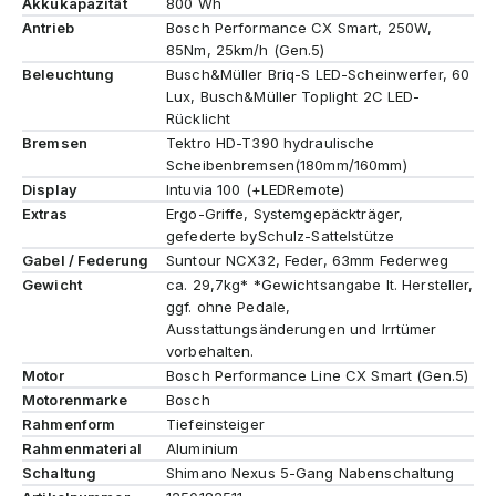
Akkukapazität
800 Wh
Antrieb
Bosch Performance CX Smart, 250W,
85Nm, 25km/h (Gen.5)
Beleuchtung
Busch&Müller Briq-S LED-Scheinwerfer, 60
Lux, Busch&Müller Toplight 2C LED-
Rücklicht
Bremsen
Tektro HD-T390 hydraulische
Scheibenbremsen(180mm/160mm)
Display
Intuvia 100 (+LEDRemote)
Extras
Ergo-Griffe, Systemgepäckträger,
gefederte bySchulz-Sattelstütze
Gabel / Federung
Suntour NCX32, Feder, 63mm Federweg
Gewicht
ca. 29,7kg* *Gewichtsangabe lt. Hersteller,
ggf. ohne Pedale,
Ausstattungsänderungen und Irrtümer
vorbehalten.
Motor
Bosch Performance Line CX Smart (Gen.5)
Motorenmarke
Bosch
Rahmenform
Tiefeinsteiger
Rahmenmaterial
Aluminium
Schaltung
Shimano Nexus 5-Gang Nabenschaltung