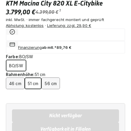
KTM Macina City 820 XL E-Citybike
3.799,00 €
1
4.399,00 €
inkl. MwSt. · immer fachgerecht montiert und geprüft
Abholung: kostenlos
·
Lieferung: zzgl. 29,90 €
Finanzierung
ab mtl.*
89,76 €
Farbe:
BO/SW
BO/SW
Rahmenhöhe:
51 cm
46 cm
51 cm
56 cm
Nicht verfügbar
Verfügbarkeit in Filialen