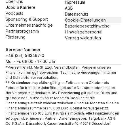
Über uns
Impressum
Jobs & Karriere
AGB
Podcasts
Datenschutz
Sponsoring & Support
Cookie-Einstellungen
Unternehmensnachfolge
Batteriegesetzhinweise
Partnerprogramm
Hinweisgeberportal
Förderung
Vertrag widerrufen
Service-Nummer
+49 (351) 563497-0
Mo. - Fr. 08:00 - 17:00 Uhr
*Preise in € inkl. MwSt, zzgl. Versandkosten. Preise in unseren
Filialen können ggf. abweichen. Technische Änderungen, Irrtümer
und Schreibfehler vorbehalten.
**
Kostenlose Inspektion
gültig im Zeitraum von Oktober bis
Februar für bei Little John Bikes gekaufte Neuräder oder Inhaber
der Velocard Kundenkarte.
0% Finanzierung
gilt auf alle Bikes und
gilt bei einer Laufzeit von 12 Monaten. Regulär ist die
Finanzierungslaufzeit wählbar zwischen 6 und 48 Monaten für eine
Finanzierungssumme bis 15.000 Euro. Bonität vorausgesetzt.
Finanzierungen ab 100 Euro Kaufpreis möglich. Alle Finanzierungen
erfolgen über unseren Partner: Darlehensgeber: Targobank AG &
Co. KGaA in Düsseldorf, Kasernenstraße 10, 40213 Düsseldorf