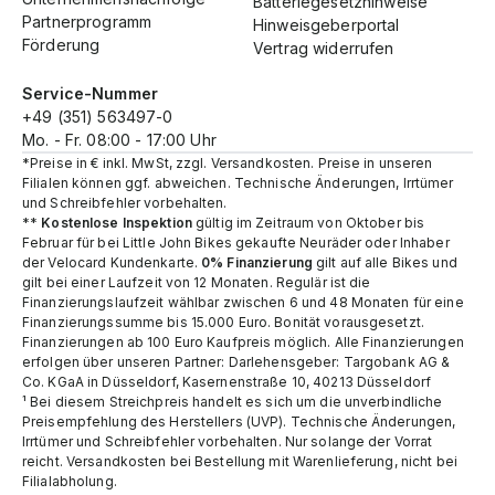
Batteriegesetzhinweise
Partnerprogramm
Hinweisgeberportal
Förderung
Vertrag widerrufen
Service-Nummer
+49 (351) 563497-0
Mo. - Fr. 08:00 - 17:00 Uhr
*Preise in € inkl. MwSt, zzgl. Versandkosten. Preise in unseren
Filialen können ggf. abweichen. Technische Änderungen, Irrtümer
und Schreibfehler vorbehalten.
**
Kostenlose Inspektion
gültig im Zeitraum von Oktober bis
Februar für bei Little John Bikes gekaufte Neuräder oder Inhaber
der Velocard Kundenkarte.
0% Finanzierung
gilt auf alle Bikes und
gilt bei einer Laufzeit von 12 Monaten. Regulär ist die
Finanzierungslaufzeit wählbar zwischen 6 und 48 Monaten für eine
Finanzierungssumme bis 15.000 Euro. Bonität vorausgesetzt.
Finanzierungen ab 100 Euro Kaufpreis möglich. Alle Finanzierungen
erfolgen über unseren Partner: Darlehensgeber: Targobank AG &
Co. KGaA in Düsseldorf, Kasernenstraße 10, 40213 Düsseldorf
¹ Bei diesem Streichpreis handelt es sich um die unverbindliche
Preisempfehlung des Herstellers (UVP). Technische Änderungen,
Irrtümer und Schreibfehler vorbehalten. Nur solange der Vorrat
reicht.​ Versandkosten bei Bestellung mit Warenlieferung, nicht bei
Filialabholung.