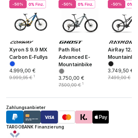
-50%
-50%
-50%
Xyron S 9.9 MX
Path Riot
AirRay 12.0 
Carbon E-Fullys
Advanced E-
Mountainbi
Mountainbike
4.999,00 €
3.749,50 €
1
1
9.999,95 €
3.750,00 €
7.499,00 €
1
7.500,00 €
Zahlungsanbieter
TARGOBANK Finanzierung