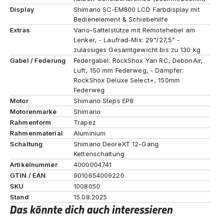
Display
Shimano SC-EM800 LCD Farbdisplay mit
Bedienelement & Schiebehilfe
Extras
Vario-Sattelstütze mit Remotehebel am
Lenker, - Laufrad-Mix: 29"/27,5" -
zulässiges Gesamtgewicht bis zu 130 kg
Gabel / Federung
Federgabel: RockShox Yari RC, DebonAir,
Luft, 150 mm Federweg, - Dämpfer:
RockShox Deluxe Select+, 150mm
Federweg
Motor
Shimano Steps EP8
Motorenmarke
Shimano
Rahmenform
Trapez
Rahmenmaterial
Aluminium
Schaltung
Shimano DeoreXT 12-Gang
Kettenschaltung
Artikelnummer
4000004741
GTIN / EAN
9010654009220
SKU
1008050
Stand
15.08.2025
Das könnte dich auch interessieren