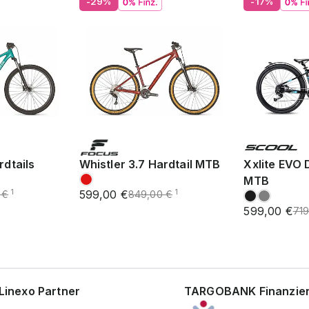
-29%
-17%
rdtails
Whistler 3.7 Hardtail MTB
Xxlite EVO 
MTB
599,00 €
1
1
 €
849,00 €
599,00 €
719
Linexo Partner
TARGOBANK Finanzie