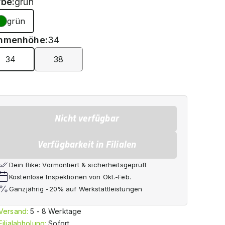
rbe:
grün
grün
hmenhöhe:
34
34
38
Nicht verfügbar
Verfügbarkeit in Filialen
Dein Bike: Vormontiert & sicherheitsgeprüft
Kostenlose Inspektionen von Okt.-Feb.
Ganzjährig -20% auf Werkstattleistungen
Versand:
5 - 8 Werktage
Filialabholung:
Sofort