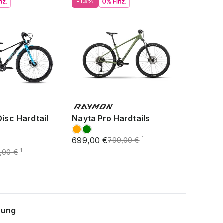
-13%
Disc Hardtail
Nayta Pro Hardtails
699,00 €
1
799,00 €
1
,00 €
rung