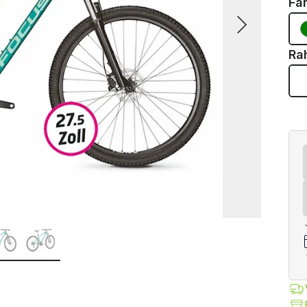
Fa
Ra