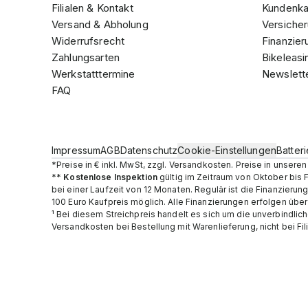
Filialen & Kontakt
Kundenka
Versand & Abholung
Versicher
Widerrufsrecht
Finanzier
Zahlungsarten
Bikeleasi
Werkstatttermine
Newslett
FAQ
Impressum
AGB
Datenschutz
Cookie-Einstellungen
Batter
*Preise in € inkl. MwSt, zzgl. Versandkosten. Preise in unser
**
Kostenlose Inspektion
gültig im Zeitraum von Oktober bis 
bei einer Laufzeit von 12 Monaten. Regulär ist die Finanzier
100 Euro Kaufpreis möglich. Alle Finanzierungen erfolgen übe
¹ Bei diesem Streichpreis handelt es sich um die unverbindlic
Versandkosten bei Bestellung mit Warenlieferung, nicht bei Fil