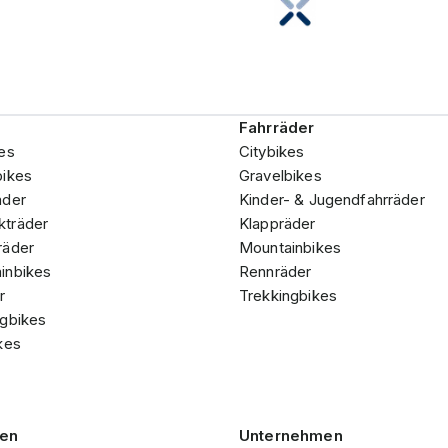
Fahrräder
es
Citybikes
bikes
Gravelbikes
äder
Kinder- & Jugendfahrräder
träder
Klappräder
räder
Mountainbikes
inbikes
Rennräder
r
Trekkingbikes
ngbikes
kes
gen
Unternehmen