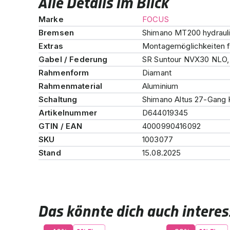
Alle Details im Blick
Marke
FOCUS
Bremsen
Shimano MT200 hydrau
Extras
Montagemöglichkeiten f
Gabel / Federung
SR Suntour NVX30 NLO,
Rahmenform
Diamant
Rahmenmaterial
Aluminium
Schaltung
Shimano Altus 27-Gang 
Artikelnummer
D644019345
GTIN / EAN
4000990416092
SKU
1003077
Stand
15.08.2025
Das könnte dich auch interes