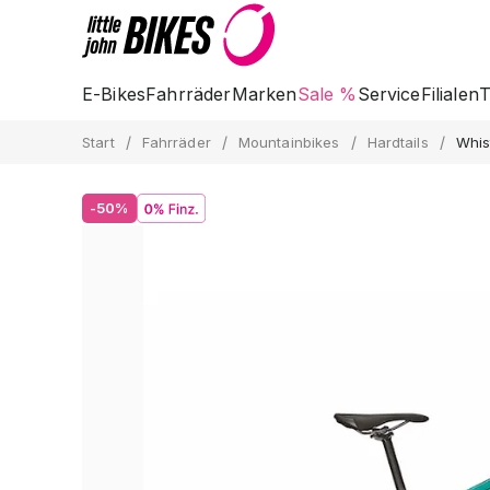
E-Bikes
Fahrräder
Marken
Sale %
Service
Filialen
T
/
/
/
/
Start
Fahrräder
Mountainbikes
Hardtails
Whis
-50%