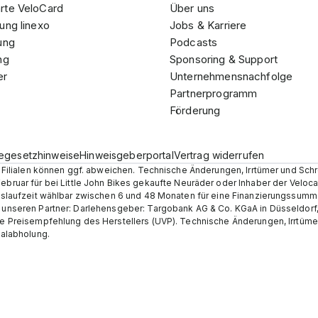
rte VeloCard
Über uns
ung linexo
Jobs & Karriere
ung
Podcasts
ng
Sponsoring & Support
er
Unternehmensnachfolge
Partnerprogramm
Förderung
iegesetzhinweise
Hinweisgeberportal
Vertrag widerrufen
en Filialen können ggf. abweichen. Technische Änderungen, Irrtümer und Sch
Februar für bei Little John Bikes gekaufte Neuräder oder Inhaber der Velo
ungslaufzeit wählbar zwischen 6 und 48 Monaten für eine Finanzierungssumm
r unseren Partner: Darlehensgeber: Targobank AG & Co. KGaA in Düsseldorf
he Preisempfehlung des Herstellers (UVP). Technische Änderungen, Irrtümer 
ialabholung.