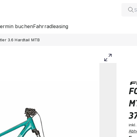
ermin buchen
Fahrradleasing
tler 3.6 Hardtail MTB
FO
M
3
inkl
Abh