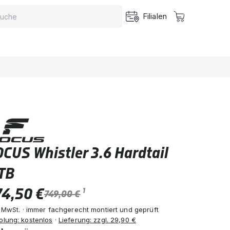
Filialen
CUS Whistler 3.6 Hardtail
TB
74,50 €
1
749,00 €
. MwSt. · immer fachgerecht montiert und geprüft
olung: kostenlos
·
Lieferung: zzgl. 29,90 €