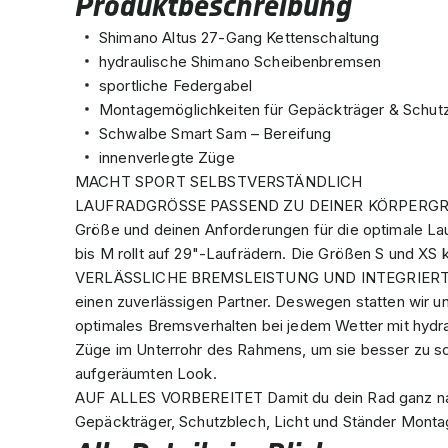
Produktbeschreibung
Shimano Altus 27-Gang Kettenschaltung
hydraulische Shimano Scheibenbremsen
sportliche Federgabel
Montagemöglichkeiten für Gepäckträger & Schut
Schwalbe Smart Sam – Bereifung
innenverlegte Züge
MACHT SPORT SELBSTVERSTÄNDLICH
LAUFRADGRÖSSE PASSEND ZU DEINER KÖRPERGRÖS B
Größe und deinen Anforderungen für die optimale L
bis M rollt auf 29"-Laufrädern. Die Größen S und XS
VERLÄSSLICHE BREMSLEISTUNG UND INTEGRIERTES D
einen zuverlässigen Partner. Deswegen statten wir 
optimales Bremsverhalten bei jedem Wetter mit hydr
Züge im Unterrohr des Rahmens, um sie besser zu sch
aufgeräumten Look.
AUF ALLES VORBEREITET Damit du dein Rad ganz nach
Gepäckträger, Schutzblech, Licht und Ständer Mont