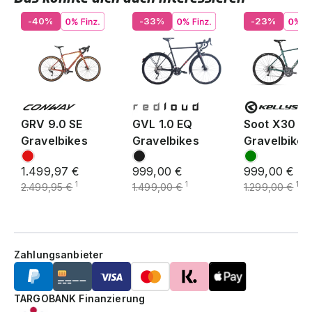
-40%
-33%
-23%
GRV 9.0 SE
GVL 1.0 EQ
Soot X30
Gravelbikes
Gravelbikes
Gravelbike
1.499,97 €
999,00 €
999,00 €
1
1
1
2.499,95 €
1.499,00 €
1.299,00 €
Zahlungsanbieter
TARGOBANK Finanzierung