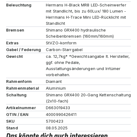
Beleuchtung
Hermans H-Black MR8 LED-Scheinwerfer
mit Standlicht, bis zu 60Lux/ 180 Lumen -
Herrmans H-Trace Mini LED-Rücklicht mit
Standlicht
Bremsen
Shimano GRX400 hydraulische
Scheibenbremsen (160mm/160mm)
Extras
StVZO-konform
Gabel / Federung
Carbon-Starrgabel
Gewicht
ca. 12,7kg* *Gewichtsangabe lt. Hersteller,
ggf. ohne Pedale,
Ausstattungsänderungen und Irrtümer
vorbehalten.
Rahmenform
Diamant
Rahmenmaterial
Aluminium
Schaltung
Shimano GRX400 20-Gang Kettenschaltung
(2x10-fach)
Artikelnummer
D663019433
GTIN / EAN
4000990426411
SKU
5700423
Stand
08.05.2025
Das könnte dich auch interessieren