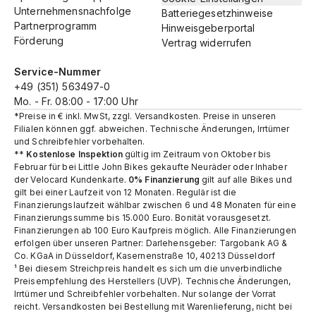
Unternehmensnachfolge
Batteriegesetzhinweise
Partnerprogramm
Hinweisgeberportal
Förderung
Vertrag widerrufen
Service-Nummer
+49 (351) 563497-0
Mo. - Fr. 08:00 - 17:00 Uhr
*Preise in € inkl. MwSt, zzgl. Versandkosten. Preise in unseren
Filialen können ggf. abweichen. Technische Änderungen, Irrtümer
und Schreibfehler vorbehalten.
**
Kostenlose Inspektion
gültig im Zeitraum von Oktober bis
Februar für bei Little John Bikes gekaufte Neuräder oder Inhaber
der Velocard Kundenkarte.
0% Finanzierung
gilt auf alle Bikes und
gilt bei einer Laufzeit von 12 Monaten. Regulär ist die
Finanzierungslaufzeit wählbar zwischen 6 und 48 Monaten für eine
Finanzierungssumme bis 15.000 Euro. Bonität vorausgesetzt.
Finanzierungen ab 100 Euro Kaufpreis möglich. Alle Finanzierungen
erfolgen über unseren Partner: Darlehensgeber: Targobank AG &
Co. KGaA in Düsseldorf, Kasernenstraße 10, 40213 Düsseldorf
¹ Bei diesem Streichpreis handelt es sich um die unverbindliche
Preisempfehlung des Herstellers (UVP). Technische Änderungen,
Irrtümer und Schreibfehler vorbehalten. Nur solange der Vorrat
reicht.​ Versandkosten bei Bestellung mit Warenlieferung, nicht bei