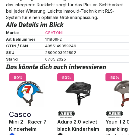
das integrierte Rücklicht sorgt für das Plus an Sichtbarkeit
bei jeder Witterung. Leichte Inmould-Technik mit RLS-
System für einen optimale Größenanpassung.
Alle Details im Blick
Marke
CRATONI
Artikelnummer
111809F2
GTIN / EAN
4055149359249
SKU
2800003912892
Stand
07.05.2025
Das könnte dich auch interessieren
-50%
-50%
-50%
Casco
Mini 2 - Racer 7
Aduro 2.0 velvet
Youn-I 2.0
Kinderhelm
black Kinderhelm
sparkling ti