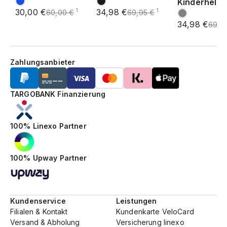
Kinderhelm
30,00 €
34,98 €
1
1
60,00 €
69,95 €
34,98 €
69,9
Zahlungsanbieter
TARGOBANK Finanzierung
100% Linexo Partner
100% Upway Partner
Kundenservice
Leistungen
Filialen & Kontakt
Kundenkarte VeloCard
Versand & Abholung
Versicherung linexo