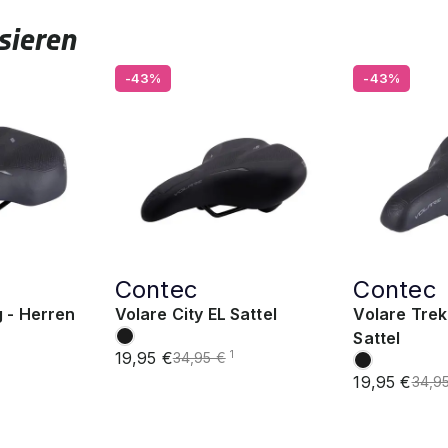
sieren
-43%
-43%
Contec
Contec
g - Herren
Volare City EL Sattel
Volare Tre
Sattel
19,95 €
1
34,95 €
19,95 €
34,9