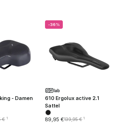
-36%
kking - Damen
610 Ergolux active 2.1
Sattel
89,95 €
1
1
5 €
139,95 €