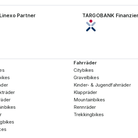
Linexo Partner
TARGOBANK Finanzie
Fahrräder
es
Citybikes
bikes
Gravelbikes
äder
Kinder- & Jugendfahrräder
träder
Klappräder
räder
Mountainbikes
inbikes
Rennräder
r
Trekkingbikes
ngbikes
kes