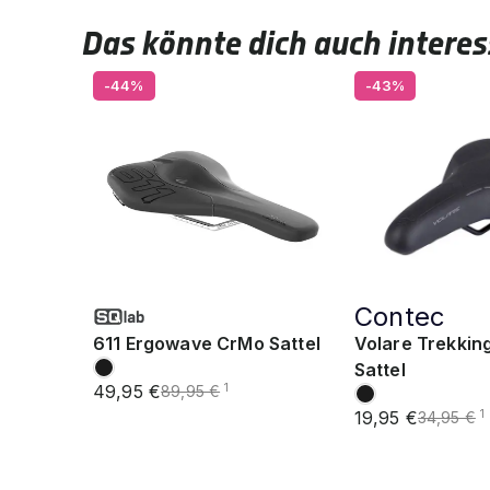
Das könnte dich auch interes
-44%
-43%
Contec
611 Ergowave CrMo Sattel
Volare Trekkin
Sattel
49,95 €
1
89,95 €
19,95 €
1
34,95 €