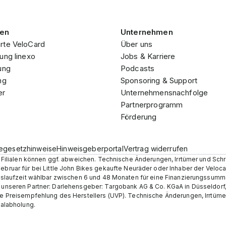
gen
Unternehmen
rte VeloCard
Über uns
ung linexo
Jobs & Karriere
ung
Podcasts
ng
Sponsoring & Support
er
Unternehmensnachfolge
Partnerprogramm
Förderung
iegesetzhinweise
Hinweisgeberportal
Vertrag widerrufen
en Filialen können ggf. abweichen. Technische Änderungen, Irrtümer und Sch
Februar für bei Little John Bikes gekaufte Neuräder oder Inhaber der Velo
ungslaufzeit wählbar zwischen 6 und 48 Monaten für eine Finanzierungssumm
r unseren Partner: Darlehensgeber: Targobank AG & Co. KGaA in Düsseldorf
he Preisempfehlung des Herstellers (UVP). Technische Änderungen, Irrtümer 
ialabholung.