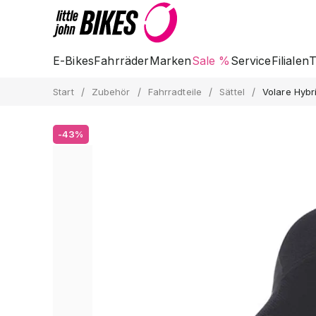
E-Bikes
Fahrräder
Marken
Sale %
Service
Filialen
T
/
/
/
/
Start
Zubehör
Fahrradteile
Sättel
Volare Hybri
-43%