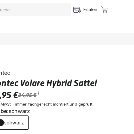
Filialen
ntec
ntec Volare Hybrid Sattel
,95 €
1
34,95 €
. MwSt. · immer fachgerecht montiert und geprüft
rbe:
schwarz
schwarz