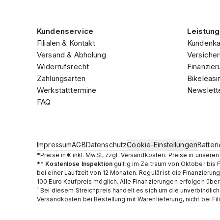
Kundenservice
Leistun
Filialen & Kontakt
Kundenka
Versand & Abholung
Versicher
Widerrufsrecht
Finanzier
Zahlungsarten
Bikeleasi
Werkstatttermine
Newslett
FAQ
Impressum
AGB
Datenschutz
Cookie-Einstellungen
Batter
*Preise in € inkl. MwSt, zzgl. Versandkosten. Preise in unser
**
Kostenlose Inspektion
gültig im Zeitraum von Oktober bis 
bei einer Laufzeit von 12 Monaten. Regulär ist die Finanzier
100 Euro Kaufpreis möglich. Alle Finanzierungen erfolgen übe
¹ Bei diesem Streichpreis handelt es sich um die unverbindlic
Versandkosten bei Bestellung mit Warenlieferung, nicht bei Fil