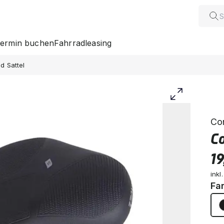
ermin buchen
Fahrradleasing
d Sattel
Co
Co
19
inkl
Fa