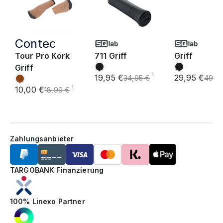
Contec
Tour Pro Kork
711 Griff
Griff
Griff
19,95 €
29,95 €
1
34,95 €
49,9
10,00 €
1
18,99 €
Zahlungsanbieter
TARGOBANK Finanzierung
100% Linexo Partner