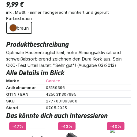
9,99 €
inkl. MwSt. · immer fachgerecht montiert und geprüft
Farbe:
braun
braun
Produktbeschreibung
Optimale Hautverträglichkeit, hohe Atmungsaktivität und
schweißabsorbierend zeichnen den Dura Kork aus. Sein
ÖKO-Test Urteil lautet: "Sehr gut"! (Ausgabe 03/2013)
Alle Details im Blick
Marke
Contec
Artikelnummer
03189396
GTIN / EAN
4250311307695
SKU
2777031893960
Stand
07.05.2025
Das könnte dich auch interessieren
-47%
-43%
-40%