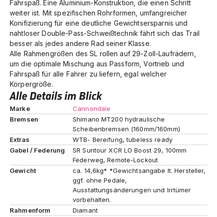
Fahrspaß. Eine Aluminium-Konstruktion, die einen Schritt
weiter ist. Mit spezifischen Rohrformen, umfangreicher
Konifizierung für eine deutliche Gewichtsersparnis und
nahtloser Double-Pass-Schweißtechnik fährt sich das Trail
besser als jedes andere Rad seiner Klasse.
Alle Rahmengrößen des SL rollen auf 29-Zoll-Laufrädern,
um die optimale Mischung aus Passform, Vortrieb und
Fahrspaß für alle Fahrer zu liefern, egal welcher
Körpergröße.
Alle Details im Blick
Marke
Cannondale
Bremsen
Shimano MT200 hydraulische
Scheibenbremsen (160mm/160mm)
Extras
WTB- Bereifung, tubeless ready
Gabel / Federung
SR Suntour XCR LO Boost 29, 100mm
Federweg, Remote-Lockout
Gewicht
ca. 14,6kg* *Gewichtsangabe lt. Hersteller,
ggf. ohne Pedale,
Ausstattungsänderungen und Irrtümer
vorbehalten.
Rahmenform
Diamant