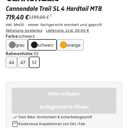
Cannondale Trail SL 4 Hardtail MTB
719,40 €
1
1.199,00 €
inkl. MwSt. · immer fachgerecht montiert und geprüft
Abholung: kostenlos
·
Lieferung: zzgl. 29,90 €
Farbe:
schwarz
grau
schwarz
orange
Rahmenhöhe:
52
44
47
52
Nicht verfügbar
Verfügbarkeit in Filialen
Dein Bike: Vormontiert & sicherheitsgeprüft
Kostenlose Inspektionen von Okt.-Feb.