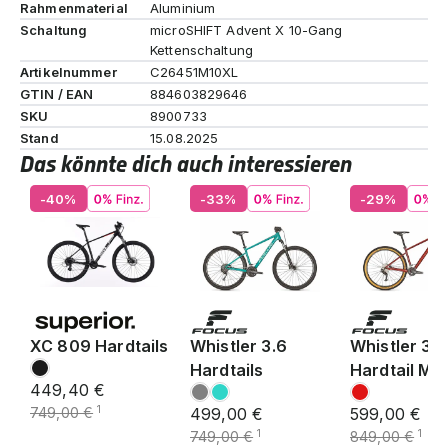
Rahmenmaterial
Aluminium
Schaltung
microSHIFT Advent X 10-Gang
Kettenschaltung
Artikelnummer
C26451M10XL
GTIN / EAN
884603829646
SKU
8900733
Stand
15.08.2025
Das könnte dich auch interessieren
-40%
-33%
-29%
XC 809 Hardtails
Whistler 3.6
Whistler 3.7
Hardtails
Hardtail MT
449,40 €
1
749,00 €
499,00 €
599,00 €
1
1
749,00 €
849,00 €