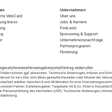
gen
Unternehmen
rte VeloCard
Über uns
ung linexo
Jobs & Karriere
ung
Podcasts
ng
Sponsoring & Support
er
Unternehmensnachfolge
Partnerprogramm
Förderung
iegesetzhinweise
Hinweisgeberportal
Vertrag widerrufen
en Filialen können ggf. abweichen. Technische Änderungen, Irrtümer und Sch
Februar für bei Little John Bikes gekaufte Neuräder oder Inhaber der Velo
ungslaufzeit wählbar zwischen 6 und 48 Monaten für eine Finanzierungssumm
r unseren Partner: Darlehensgeber: Targobank AG & Co. KGaA in Düsseldorf
he Preisempfehlung des Herstellers (UVP). Technische Änderungen, Irrtümer 
ialabholung.