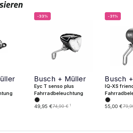
sieren
-33%
-31%
üller
Busch + Müller
Busch +
Eyc T senso plus
IQ-XS frien
htung
Fahrradbeleuchtung
Fahrradbel
49,95 €
55,00 €
1
74,90 €
79,9