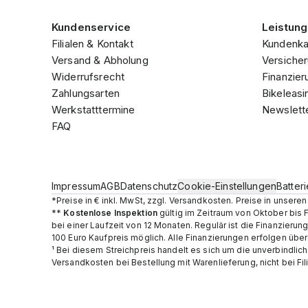
Kundenservice
Leistun
Filialen & Kontakt
Kundenka
Versand & Abholung
Versicher
Widerrufsrecht
Finanzier
Zahlungsarten
Bikeleasi
Werkstatttermine
Newslett
FAQ
Impressum
AGB
Datenschutz
Cookie-Einstellungen
Batter
*Preise in € inkl. MwSt, zzgl. Versandkosten. Preise in unser
**
Kostenlose Inspektion
gültig im Zeitraum von Oktober bis 
bei einer Laufzeit von 12 Monaten. Regulär ist die Finanzier
100 Euro Kaufpreis möglich. Alle Finanzierungen erfolgen übe
¹ Bei diesem Streichpreis handelt es sich um die unverbindlic
Versandkosten bei Bestellung mit Warenlieferung, nicht bei Fil