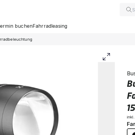
ermin buchen
Fahrradleasing
hrradbeleuchtung
Bu
Bu
F
15
inkl
Fa