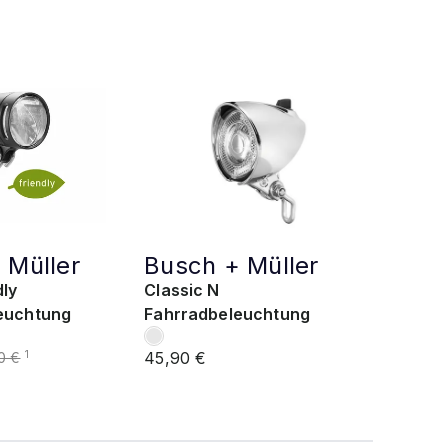
 Müller
Busch + Müller
dly
Classic N
euchtung
Fahrradbeleuchtung
45,90 €
1
0 €