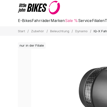
E-Bikes
Fahrräder
Marken
Sale %
Service
Filialen
T
/
/
/
/
Start
Zubehör
Beleuchtung
Dynamo
IQ-X Fa
nur in der Filiale