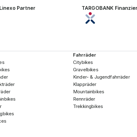
Linexo Partner
TARGOBANK Finanzie
Fahrräder
es
Citybikes
bikes
Gravelbikes
äder
Kinder- & Jugendfahrräder
träder
Klappräder
räder
Mountainbikes
inbikes
Rennräder
r
Trekkingbikes
ngbikes
kes