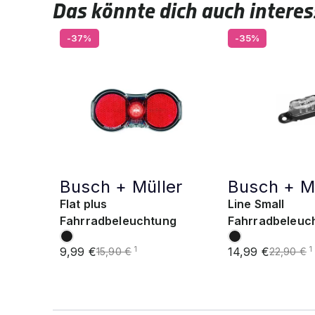
Das könnte dich auch interes
-37%
-35%
Busch + Müller
Busch + M
Flat plus
Line Small
Fahrradbeleuchtung
Fahrradbeleuc
9,99 €
14,99 €
1
1
15,90 €
22,90 €