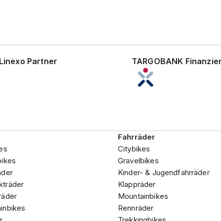
Linexo Partner
TARGOBANK Finanzie
Fahrräder
es
Citybikes
bikes
Gravelbikes
äder
Kinder- & Jugendfahrräder
träder
Klappräder
räder
Mountainbikes
inbikes
Rennräder
r
Trekkingbikes