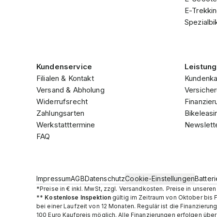
E-Trekki
Spezialbi
Kundenservice
Leistun
Filialen & Kontakt
Kundenka
Versand & Abholung
Versicher
Widerrufsrecht
Finanzier
Zahlungsarten
Bikeleasi
Werkstatttermine
Newslett
FAQ
Impressum
AGB
Datenschutz
Cookie-Einstellungen
Batter
*Preise in € inkl. MwSt, zzgl. Versandkosten. Preise in unser
**
Kostenlose Inspektion
gültig im Zeitraum von Oktober bis 
bei einer Laufzeit von 12 Monaten. Regulär ist die Finanzier
100 Euro Kaufpreis möglich. Alle Finanzierungen erfolgen übe