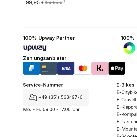
99,95 €
1
159,95 €
100% Upway Partner
100% 
Zahlungsanbieter
Service-Nummer
E-Bikes
E-Citybik
+49 (351) 563497-0
E-Gravel
E-Klappr
Mo. - Fr. 08:00 - 17:00 Uhr
E-Kompak
E-Lasten
E-Mounta
E-Scoote