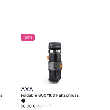
-29%
AXA
ss
Foldable 800/100 Faltschloss
50,00 €
1
69,95 €