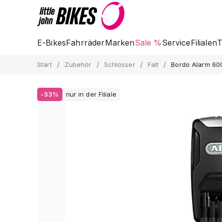
E-Bikes
Fahrräder
Marken
Sale %
Service
Filialen
T
/
/
/
/
Start
Zubehör
Schlösser
Falt
Bordo Alarm 60
-33%
nur in der Filiale