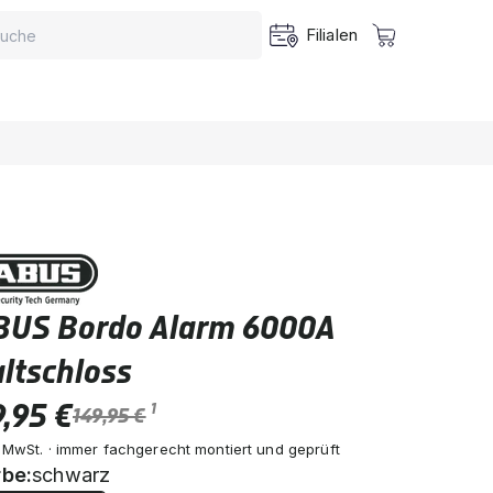
Filialen
BUS Bordo Alarm 6000A
ltschloss
,95 €
1
149,95 €
. MwSt. · immer fachgerecht montiert und geprüft
rbe:
schwarz