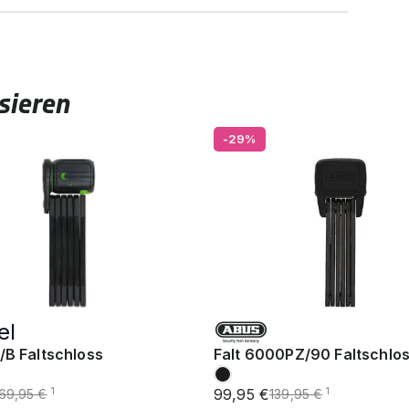
sieren
-29%
el
/B Faltschloss
Falt 6000PZ/90 Faltschlo
99,95 €
1
1
69,95 €
139,95 €