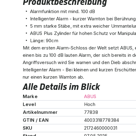
Produktbeschreibung
Alarmfunktion mit mind. 100 dB
Intelligenter Alarm - kurzer Warnton bei Berührung
5 mm starke Stäbe, mit extra weicher Ummantel
ABUS Plus Zylinder für hohen Schutz vor Manipul
Länge: 90cm
Mit dem ersten Alarm-Schloss der Welt setzt ABUS, 
einen bis zu 100 dB lauten Alarm, der sich bereits in
Angriffsversuch wird Sie warnen und den Dieb absch
Intelligenter Alarm - Bei kleinen und kurzen Erschütte
nur einen kurzen Warnton ab.
Alle Details im Blick
Marke
ABUS
Level
Hoch
Artikelnummer
77838
GTIN / EAN
4003318778384
SKU
2172460000031
Stand
07.05.2025