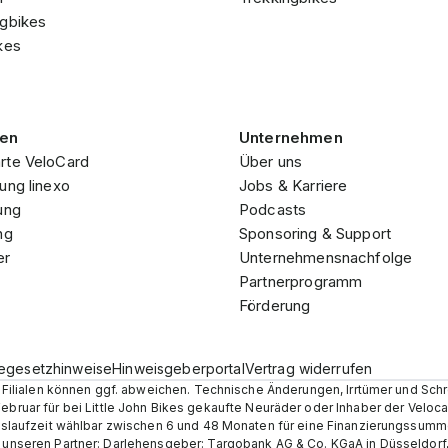
ngbikes
kes
gen
Unternehmen
rte VeloCard
Über uns
ung linexo
Jobs & Karriere
ung
Podcasts
ng
Sponsoring & Support
er
Unternehmensnachfolge
Partnerprogramm
Förderung
iegesetzhinweise
Hinweisgeberportal
Vertrag widerrufen
en Filialen können ggf. abweichen. Technische Änderungen, Irrtümer und Sch
Februar für bei Little John Bikes gekaufte Neuräder oder Inhaber der Velo
ungslaufzeit wählbar zwischen 6 und 48 Monaten für eine Finanzierungssumm
r unseren Partner: Darlehensgeber: Targobank AG & Co. KGaA in Düsseldorf