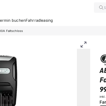
ermin buchen
Fahrradleasing
00A Faltschloss
A
Fa
99
inkl
Fa