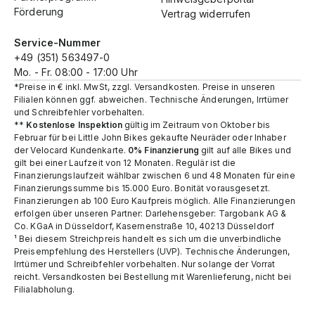
Förderung
Vertrag widerrufen
Service-Nummer
+49 (351) 563497-0
Mo. - Fr. 08:00 - 17:00 Uhr
*Preise in € inkl. MwSt, zzgl. Versandkosten. Preise in unseren
Filialen können ggf. abweichen. Technische Änderungen, Irrtümer
und Schreibfehler vorbehalten.
**
Kostenlose Inspektion
gültig im Zeitraum von Oktober bis
Februar für bei Little John Bikes gekaufte Neuräder oder Inhaber
der Velocard Kundenkarte.
0% Finanzierung
gilt auf alle Bikes und
gilt bei einer Laufzeit von 12 Monaten. Regulär ist die
Finanzierungslaufzeit wählbar zwischen 6 und 48 Monaten für eine
Finanzierungssumme bis 15.000 Euro. Bonität vorausgesetzt.
Finanzierungen ab 100 Euro Kaufpreis möglich. Alle Finanzierungen
erfolgen über unseren Partner: Darlehensgeber: Targobank AG &
Co. KGaA in Düsseldorf, Kasernenstraße 10, 40213 Düsseldorf
¹ Bei diesem Streichpreis handelt es sich um die unverbindliche
Preisempfehlung des Herstellers (UVP). Technische Änderungen,
Irrtümer und Schreibfehler vorbehalten. Nur solange der Vorrat
reicht.​ Versandkosten bei Bestellung mit Warenlieferung, nicht bei
Filialabholung.