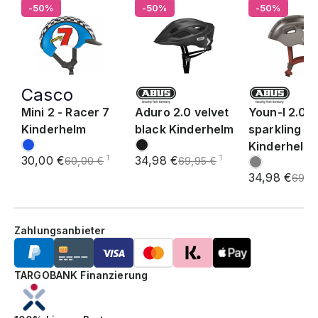
-50%
-50%
-50%
Casco
Mini 2 - Racer 7
Aduro 2.0 velvet
Youn-I 2.0
Kinderhelm
black Kinderhelm
sparkling ti
Kinderhelm
30,00 €
34,98 €
1
1
60,00 €
69,95 €
34,98 €
69,9
Zahlungsanbieter
TARGOBANK Finanzierung