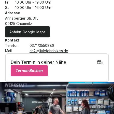
Fr
10:00
Uhr -
19:00
Uhr
Sa
10:00
Uhr -
16:00
Uhr
Adresse
Annaberger Str. 315
09125 Chemnitz
Anfahrt Google Maps
Kontakt
Telefon
0371/3550888
Mail
ch2@littlejohnbikes.de
Dein Termin in deiner Nähe
Termin Buchen