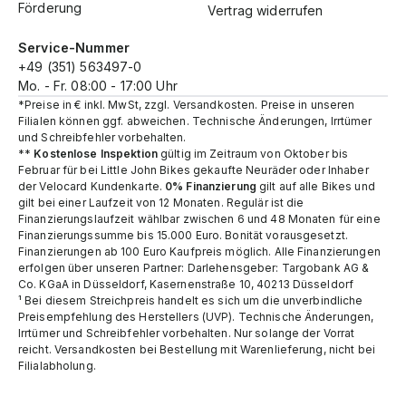
Förderung
Vertrag widerrufen
Service-Nummer
+49 (351) 563497-0
Mo. - Fr. 08:00 - 17:00 Uhr
*Preise in € inkl. MwSt, zzgl. Versandkosten. Preise in unseren
Filialen können ggf. abweichen. Technische Änderungen, Irrtümer
und Schreibfehler vorbehalten.
**
Kostenlose Inspektion
gültig im Zeitraum von Oktober bis
Februar für bei Little John Bikes gekaufte Neuräder oder Inhaber
der Velocard Kundenkarte.
0% Finanzierung
gilt auf alle Bikes und
gilt bei einer Laufzeit von 12 Monaten. Regulär ist die
Finanzierungslaufzeit wählbar zwischen 6 und 48 Monaten für eine
Finanzierungssumme bis 15.000 Euro. Bonität vorausgesetzt.
Finanzierungen ab 100 Euro Kaufpreis möglich. Alle Finanzierungen
erfolgen über unseren Partner: Darlehensgeber: Targobank AG &
Co. KGaA in Düsseldorf, Kasernenstraße 10, 40213 Düsseldorf
¹ Bei diesem Streichpreis handelt es sich um die unverbindliche
Preisempfehlung des Herstellers (UVP). Technische Änderungen,
Irrtümer und Schreibfehler vorbehalten. Nur solange der Vorrat
reicht.​ Versandkosten bei Bestellung mit Warenlieferung, nicht bei
Filialabholung.